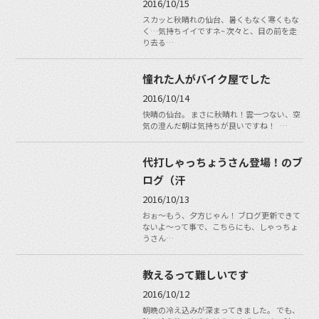
2016/10/15
スカッと秋晴れの仙台、暑くもなく寒くもな
く…気持ちイイですネ~ 次々と、目の前を走
り去る…
憧れた人がバイク屋でした
2016/10/14
快晴の仙台。 まさに秋晴れ！雲一つない、空
気の澄んだ朝は気持ちが良いですね！ …
代打しゃっちょうさん登場！のブ
ログ（汗
2016/10/13
おぉ〜もう、夕方じゃん！ ブログ更新できて
ないよ〜って事で、こちらにも、しゃっちょ
うさん…
教えるって難しいです
2016/10/12
朝晩の冷え込みが深まってきました。 でも、