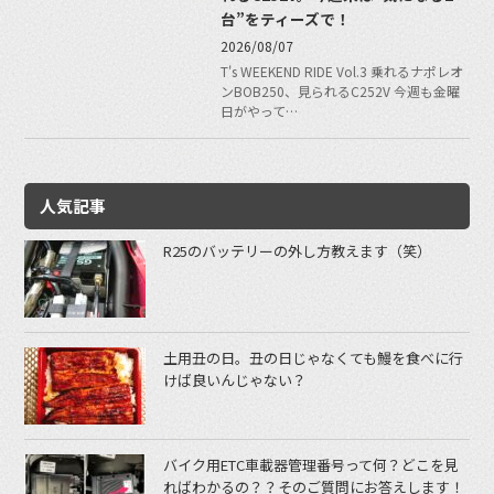
台”をティーズで！
2026/08/07
T's WEEKEND RIDE Vol.3 乗れるナポレオ
ンBOB250、見られるC252V 今週も金曜
日がやって…
人気記事
R25のバッテリーの外し方教えます（笑）
土用丑の日。丑の日じゃなくても鰻を食べに行
けば良いんじゃない？
バイク用ETC車載器管理番号って何？どこを見
ればわかるの？？そのご質問にお答えします！