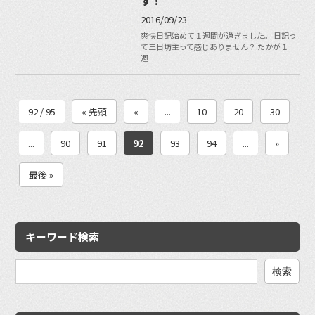
す！
2016/09/23
爽快日記始めて１週間が過ぎました。 日記っ
て三日坊主って感じありません？ たかが１
週…
92 / 95
« 先頭
«
...
10
20
30
...
90
91
92
93
94
...
»
最後 »
キーワード検索
検
索: