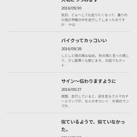
2016/09/30
先日、どぉ～しても走りたくなって、曇りの
ち雨の予報の中を走行してしまったのです
が… やは…
バイクってカッコいい
2016/09/28
しとしと雨の降る仙台。 秋の雨と言った感じ
で、少し肌寒くも感じます。 お店でもホッ
ト…
サイン～伝わりますように
2016/09/27
夜間、走行していると、前を走るクルマのテ
ールランプが、なんかオカシイ… 片側のラン
プが、…
似ているようで、似ていなかっ
た。