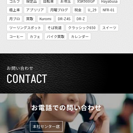
ゴルフ
限定品
自転車
お年玉
XSR900GP
Hayabusa
極上車
アプリリア
月曜ブログ
税金
U_29
NFR-01
月ブロ
買取
Kuromi
DR-Z4S
DR-Z
ツーリングスポット
そば街道
クラッシック650
スイーツ
コーヒー
カフェ
バイク買取
カレンダー
お問い合わせ
CONTACT
お電話での問い合わせ
本社センター店