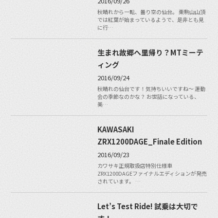
2016/09/26
秋晴れから一転、曇り空の仙台。 栗駒山山頂
では紅葉が始まっているようで、是非とも見
に行…
生まれ故郷へ里帰り？MTミーテ
ィング
2016/09/24
秋晴れの仙台です！気持ちいいですね〜 運動
会の季節なのかな？ お世話になっている、
美…
KAWASAKI
ZRX1200DAGE_Finale Edition
2016/09/23
カワサキ正規取扱店特別仕様車
ZRX1200DAGEファイナルエディションが発売
されています。 …
Let’s Test Ride! 試乗は大切で