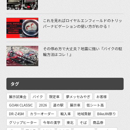
これを見ればロイヤルエンフィールドのトリッ
パーナビゲーションの使い方がわかる！
その停め方で大丈夫？地震に強い『バイクの駐
輪方法はコレ！』
タグ
展示試乗会
バイク
限定車
夢メッセみやぎ
お客様
GOAN CLASSIC
2026
道の駅
展示車
低シート高
DR-Z4SM
カラーオーダー
輸入車
地域貢献
BikeJIN祭り
グリップヒーター
今年の漢字
東北
そば
商品券