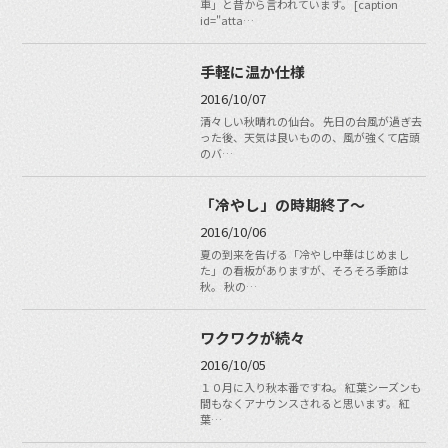
車」と昔から言われています。 [caption
id="atta…
手軽に温か仕様
2016/10/07
清々しい秋晴れの仙台。 先日の台風が過ぎ去
った後、天気は良いものの、風が強くて店頭
のバ…
「冷やし」の時期終了～
2016/10/06
夏の到来を告げる「冷やし中華はじめまし
た」の看板がありますが、そろそろ季節は
秋。 秋の…
ワクワクが続々
2016/10/05
１０月に入り秋本番ですね。 紅葉シーズンも
間もなくアナウンスされると思います。 紅
葉…