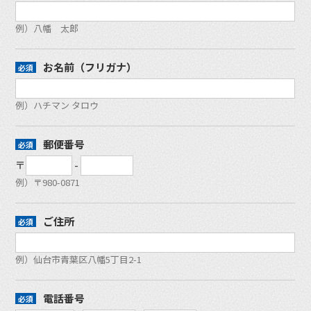
例）八幡 太郎
お名前（フリガナ）
例）ハチマン タロウ
郵便番号
〒
-
例）〒980-0871
ご住所
例）仙台市青葉区八幡5丁目2-1
電話番号