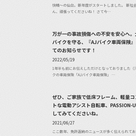
快晴〜の仙台。新年度がスタートしました。 新社
ん、頑張ってくださいね！ さて今…
万が一の事故損傷への不安を安心へ。
バイクを守る、『AJバイク車両保険
てのお知らせです！
2022/05/19
1年半も前にお伝えしただけとなっておりました（汗
クの車両保険「AJバイク車両保険」 …
ぜひ、ご家族で低床フレーム、軽量コ
トな電動アシスト自転車、PASSION-
してみてくださいね。
2021/06/27
ここ数年、免許返納のニュースが多く伝えられてお