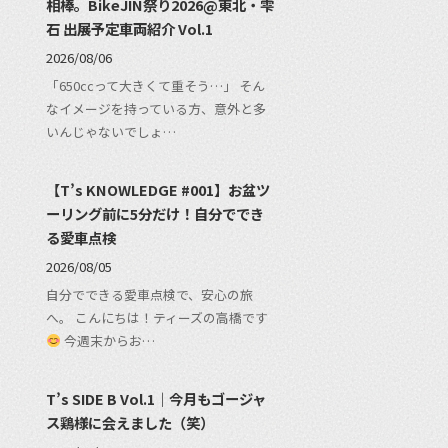
相棒。BikeJIN祭り2026@東北・雫
石 出展予定車両紹介 Vol.1
2026/08/06
「650ccって大きくて重そう…」 そん
なイメージを持っている方、意外と多
いんじゃないでしょ…
【T’s KNOWLEDGE #001】お盆ツ
ーリング前に5分だけ！自分ででき
る愛車点検
2026/08/05
自分でできる愛車点検で、安心の旅
へ。 こんにちは！ティーズの高橋です
今週末からお…
T’s SIDE B Vol.1｜今月もゴージャ
ス鶏様に会えました（笑）