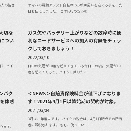
会人の皆さ
ヤマハの電動アシスト自転車PASが30周年を迎える事を、先
日お伝えしました。 このPASの安心を…
大切な
ガス欠やバッテリー上がりなどの故障時に便
』につい
利なロードサービスへの加入の有無をチェッ
クしておきましょう！
2022/03/10
） バイ
日中の気温が10度を超えてきている今日この頃。 気温が10
度を超えてくると、バイクに乗りたく…
ンパク
＜NEWS＞自賠責保険料金が値下げになりま
Uを体感
す！2021年4月1日以降始期の契約が対象。
2021/03/04
3月は、年度末です。 バイクの税金は、4月1日時点での所有
者に課税されます。 もし、使ってい…
ります。