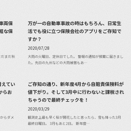
車両保
万が一の自動車事故の時はもちろん、日常生
軽な保
活でも役に立つ保険会社のアプリをご存知で
すか？
2020/07/28
まだまだ秋
大雨の火曜日、定休日でした。 警報の通知が頻繁に届きまし
た。先日の九州などの大雨被害もあ…
増えてい
ご存知の通り、新年度4月から自賠責保険料が
からお
値下がり。そして3月中に行わないと課税され
ちゃうので最終チェックを！
2020/03/29
からダメ
観測史上最も早く桜が開花したと思ったら、雪も降った3月
最終日曜日。 3月もあと2日。 新年度…