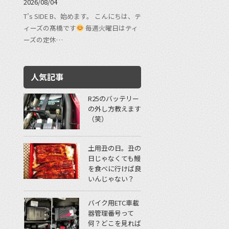
2026/08/04
T’s SIDE B、始めます。 こんにちは、テ
ィーズの髙橋です
毎週火曜日はティ
ーズの定休…
人気記事
R25のバッテリー
の外し方教えます
（笑）
土用丑の日。丑の
日じゃなくても鰻
を食べに行けば良
いんじゃない？
バイク用ETC車載
器管理番号って
何？どこを見れば