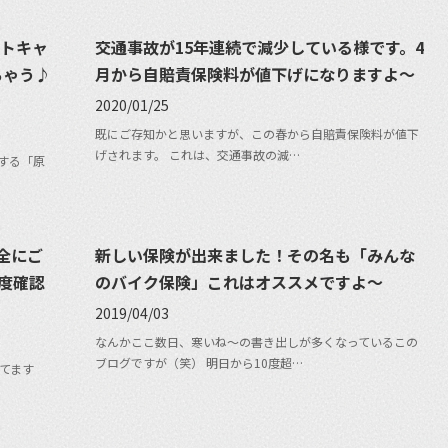
ントキャ
交通事故が15年連続で減少している様です。4
ちゃう♪
月から自賠責保険料が値下げになりますよ〜
2020/01/25
既にご存知かと思いますが、この春から自賠責保険料が値下
げされます。 これは、交通事故の減…
援する「原
全にご
新しい保険が出来ました！その名も「みんな
度確認
のバイク保険」これはオススメですよ〜
2019/04/03
なんかここ数日、寒いね〜の書き出しが多くなっているこの
ブログですが（笑） 明日から10度超…
てます