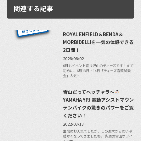
関連する記事
ROYAL ENFIELD＆BENDA＆
MORBIDELLIを一気の体感できる
2日間！
2026/06/02
6月もイベント盛り沢山のティーズです！まず
初めに、6月13日・14日「ティーズ店頭試乗
会」人気…
雪山だってヘッチャラ〜
YAMAHA YPJ 電動アシストマウン
テンバイクの驚きのパワーをご覧
ください！
2022/03/13
生憎のお天気でしたが、この週末からだいぶ
暖かくなってきましたね。 先週の雪山ホワイ