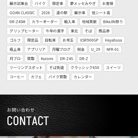
展示試乗会
バイク
限定車
夢メッセみやぎ
お客様
GOAN CLASSIC
2026
道の駅
展示車
低シート高
DR-Z4SM
カラーオーダー
輸入車
地域貢献
BikeJIN祭り
グリップヒーター
今年の漢字
東北
そば
商品券
ゴルフ
限定品
自転車
お年玉
XSR900GP
Hayabusa
極上車
アプリリア
月曜ブログ
税金
U_29
NFR-01
月ブロ
買取
Kuromi
DR-Z4S
DR-Z
ツーリングスポット
そば街道
クラッシック650
スイーツ
コーヒー
カフェ
バイク買取
カレンダー
お問い合わせ
CONTACT