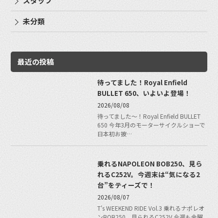
スタッフ
未分類
最近の投稿
待ってました！Royal Enfield
BULLET 650、いよいよ登場！
2026/08/08
待ってました〜！Royal Enfield BULLET
650 今年3月のモーターサイクルショーで
日本初お披…
乗れるNAPOLEON BOB250、見ら
れるC252V。今週末は“気になる2
台”をティーズで！
2026/08/07
T's WEEKEND RIDE Vol.3 乗れるナポレオ
ンBOB250、見られるC252V 今週も金曜