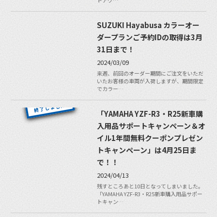
トアウ…
SUZUKI Hayabusa カラーオー
ダープランご予約IDの取得は3月
31日まで！
2024/03/09
来週、前回のオーダー期間にご注文をいただ
いたお客様の車両が入荷しますが、期間限定
でカラー…
「YAMAHA YZF-R3・R25新車購
入用品サポートキャンペーン＆オ
イル1年間無料クーポンプレゼン
トキャンペーン」は4月25日ま
で！！
2024/04/13
残すところあと10日となってしまいました。
「YAMAHA YZF-R3・R25新車購入用品サポー
トキャン…