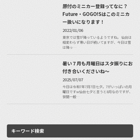
原付のミニカー登録ってなに？
Future・GOGO!Sはこのミニカ
ー扱いになります！
2022/01/06
東京では雪が降っているようですね。 仙台は
相変わらず寒い日が続いてますが、今日は雪
は降っ…
暑い７月も月曜日はスタ振りにお
付き合いくださいね〜
2025/07/07
今日は令和7年7月7日七夕。7がいっぱいの月
曜日ですw仙台七夕と言うと8月なのですが、
世間一般…
キーワード検索