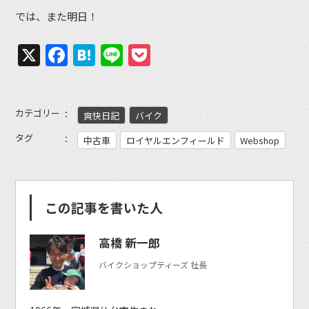
では、また明日！
X
Facebook
Hatena
Line
Pocket
カテゴリー
爽快日記
バイク
タグ
中古車
ロイヤルエンフィールド
Webshop
この記事を書いた人
高橋 新一郎
バイクショップティーズ 社長