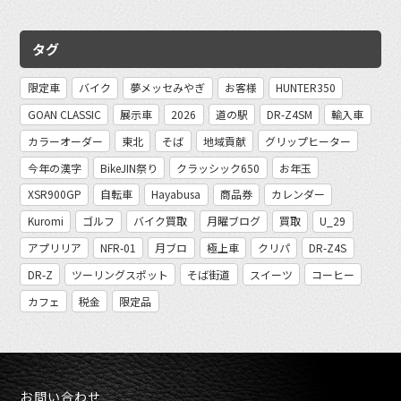
タグ
限定車
バイク
夢メッセみやぎ
お客様
HUNTER350
GOAN CLASSIC
展示車
2026
道の駅
DR-Z4SM
輸入車
カラーオーダー
東北
そば
地域貢献
グリップヒーター
今年の漢字
BikeJIN祭り
クラッシック650
お年玉
XSR900GP
自転車
Hayabusa
商品券
カレンダー
Kuromi
ゴルフ
バイク買取
月曜ブログ
買取
U_29
アプリリア
NFR-01
月ブロ
極上車
クリパ
DR-Z4S
DR-Z
ツーリングスポット
そば街道
スイーツ
コーヒー
カフェ
税金
限定品
お問い合わせ