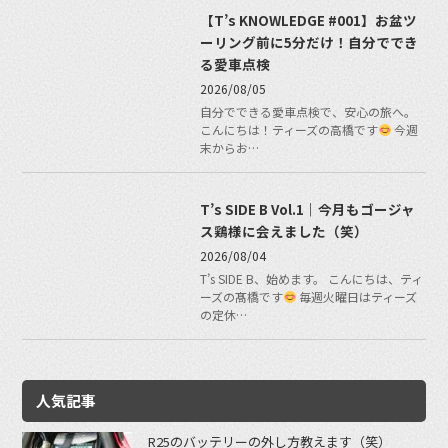
【T’s KNOWLEDGE #001】お盆ツ
ーリング前に5分だけ！自分ででき
る愛車点検
2026/08/05
自分でできる愛車点検で、安心の旅へ。
こんにちは！ティーズの高橋です
今週
末からお…
T’s SIDE B Vol.1｜今月もゴージャ
ス鶏様に会えました（笑）
2026/08/04
T’s SIDE B、始めます。 こんにちは、ティ
ーズの髙橋です
毎週火曜日はティーズ
の定休…
人気記事
R25のバッテリーの外し方教えます（笑）