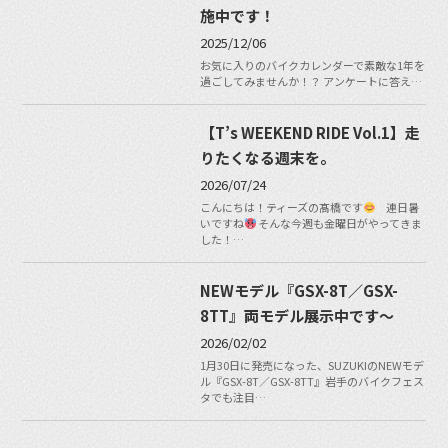
施中です！
2025/12/06
お気に入りのバイクカレンダーで素敵な1年を
過ごしてみませんか！？ アンケートに答え…
【T’s WEEKEND RIDE Vol.1】走
りたくなる週末を。
2026/07/24
こんにちは！ティーズの髙橋です
連日暑
いですね
そんな今週も金曜日がやってきま
した！…
NEWモデル『GSX-8T／GSX-
8TT』両モデル展示中です〜
2026/02/02
1月30日に発売になった、SUZUKIのNEWモデ
ル『GSX-8T／GSX-8TT』岩手のバイクフェス
タでも注目…