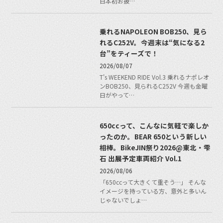
日本初お披…
乗れるNAPOLEON BOB250、見ら
れるC252V。今週末は“気になる2
台”をティーズで！
2026/08/07
T's WEEKEND RIDE Vol.3 乗れるナポレオ
ンBOB250、見られるC252V 今週も金曜
日がやって…
650ccって、こんなに気軽で楽しか
ったのか。BEAR 650という新しい
相棒。BikeJIN祭り2026@東北・雫
石 出展予定車両紹介 Vol.1
2026/08/06
「650ccって大きくて重そう…」 そんな
イメージを持っている方、意外と多いん
じゃないでしょ…