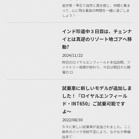
岩手県・雫石で自然と風を感じ、仲間と集ま
って、心に残る最高の時間を一緒に過ごしま
しょう！…
インド珍道中３日目は、チェンナ
イとは真逆のリゾート地ゴアへ移
動?
2024/11/22
昨日のロイヤルエンフィールド本社訪問、フ
ァクトリー視察が終わり、今日は明日から開
催の ロ…
試乗車に新しいモデルが追加しま
した！『ロイヤルエンフィール
ド・INT650』ご試乗可能です
よ〜
2022/08/30
久々に新しい試乗車が追加されました。 ここ
数年のバイク供給不足により、なかなか準備
出来て…