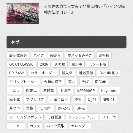
その停め方で大丈夫？地震に強い『バイクの駐
輪方法はコレ！』
タグ
展示試乗会
バイク
限定車
夢メッセみやぎ
お客様
GOAN CLASSIC
2026
道の駅
展示車
低シート高
DR-Z4SM
カラーオーダー
輸入車
地域貢献
BikeJIN祭り
グリップヒーター
今年の漢字
東北
そば
商品券
ゴルフ
限定品
自転車
お年玉
XSR900GP
Hayabusa
極上車
アプリリア
月曜ブログ
税金
U_29
NFR-01
月ブロ
買取
Kuromi
DR-Z4S
DR-Z
ツーリングスポット
そば街道
クラッシック650
スイーツ
コーヒー
カフェ
バイク買取
カレンダー