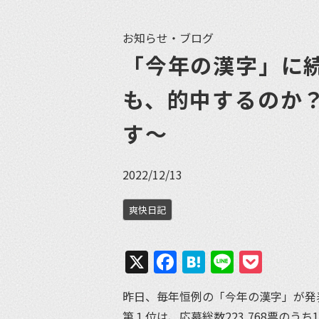
お知らせ・ブログ
「今年の漢字」に
も、的中するのか
す〜
2022/12/13
爽快日記
X
Facebook
Hatena
Line
Pock
昨日、毎年恒例の「今年の漢字」が発
第１位は、応募総数223,768票のうち1