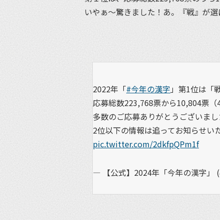
いやぁ〜驚きました！あ。『戦』が選
2022年「
#今年の漢字
」第1位は「
応募総数223,768票から10,804
多数のご応募ありがとうございまし
2位以下の情報は追ってお知らせい
pic.twitter.com/2dkfpQPm1f
— 【公式】2024年「今年の漢字」 (@Ko