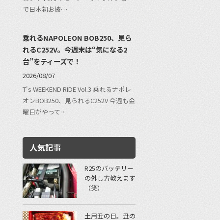
で日本初お披…
乗れるNAPOLEON BOB250、見ら
れるC252V。今週末は“気になる2
台”をティーズで！
2026/08/07
T's WEEKEND RIDE Vol.3 乗れるナポレ
オンBOB250、見られるC252V 今週も金
曜日がやって…
人気記事
R25のバッテリー
の外し方教えます
（笑）
土用丑の日。丑の