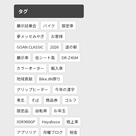
タグ
展示試乗会
バイク
限定車
夢メッセみやぎ
お客様
GOAN CLASSIC
2026
道の駅
展示車
低シート高
DR-Z4SM
カラーオーダー
輸入車
地域貢献
BikeJIN祭り
グリップヒーター
今年の漢字
東北
そば
商品券
ゴルフ
限定品
自転車
お年玉
XSR900GP
Hayabusa
極上車
アプリリア
月曜ブログ
税金