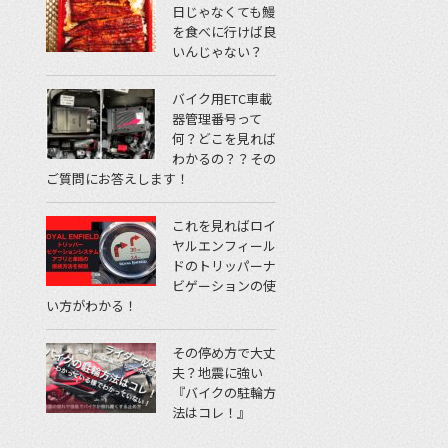
日じゃなくても鰻
を食べに行けば良
いんじゃない？
バイク用ETC車載
器管理番号って
何？どこを見れば
わかるの？？その
ご質問にお答えします！
これを見ればロイ
ヤルエンフィール
ドのトリッパーナ
ビゲーションの使
い方がわかる！
その停め方で大丈
夫？地震に強い
『バイクの駐輪方
法はコレ！』