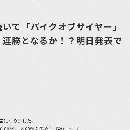
続いて「バイクオブザイヤー」
？連勝となるか！？明日発表で
et
表になりました。
0,804票、4.83%を集めた『戦』でした。