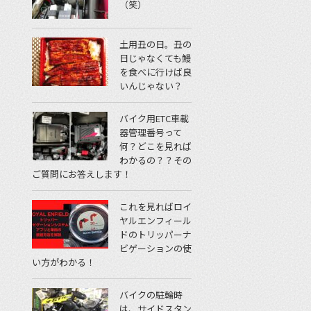
（笑）
土用丑の日。丑の
日じゃなくても鰻
を食べに行けば良
いんじゃない？
バイク用ETC車載
器管理番号って
何？どこを見れば
わかるの？？その
ご質問にお答えします！
これを見ればロイ
ヤルエンフィール
ドのトリッパーナ
ビゲーションの使
い方がわかる！
バイクの駐輪時
は、サイドスタン