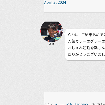
April 3, 2024
Yさん、ご納車おめで
人気カラーのグレー
高橋
おしゃれ通勤を楽し
ありがとうございま
Sさん
#スーパカブ50PRO
ご納車お