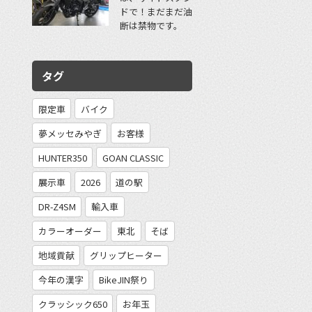
ドで！まだまだ油
断は禁物です。
タグ
限定車
バイク
夢メッセみやぎ
お客様
HUNTER350
GOAN CLASSIC
展示車
2026
道の駅
DR-Z4SM
輸入車
カラーオーダー
東北
そば
地域貢献
グリップヒーター
今年の漢字
BikeJIN祭り
クラッシック650
お年玉