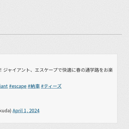
！ジャイアント、エスケープで快適に春の通学路をお楽
iant
#escape
#納車
#ティーズ
uda)
April 1, 2024