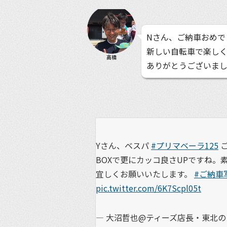
Nさん、ご納車おめで
新しい自転車で楽し
高橋
ありがとうございま
Yさん、ベスパ
#プリマベーラ125
ご
BOXで更にカッコ良さUPですね
宜しくお願いいたします。
#ご納車
pic.twitter.com/6K7Scpl05t
— 大沼哲也@ティーズ店長・東北のラ