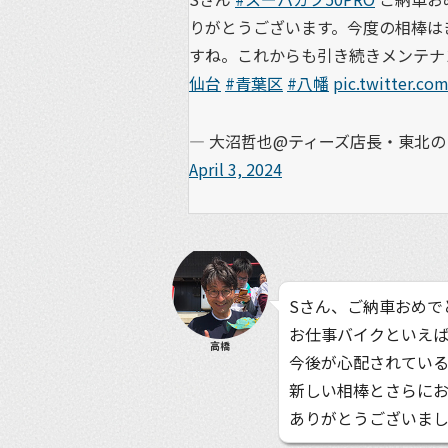
りがとうございます。今度の相棒は
すね。これからも引き続きメンテナ
仙台
#青葉区
#八幡
pic.twitter.c
— 大沼哲也@ティーズ店長・東北のラ
April 3, 2024
Sさん、ご納車おめで
お仕事バイクといえ
高橋
今後が心配されてい
新しい相棒とさらに
ありがとうございま