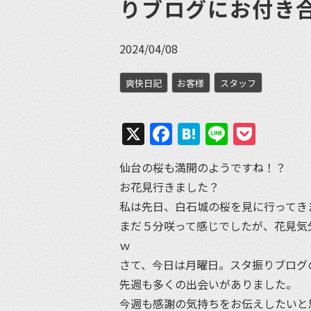
りブログにお付き
2024/04/08
爽快日記
お客様
スタッフ
X
Facebook
Hatena
Line
Pock
仙台の桜も満開のようですね！？
お花見行きました？
私は先日、白石城の桜を見に行ってき
まだ５分咲って感じでしたが、花見気
ｗ
さて、今日は月曜日。スタ振りブログ
先週も多くの出会いがありました。
今週も感謝の気持ちをお伝えしたいと