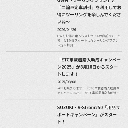
GWも「ツーリングプラン」と
「二輪車定率割引」を利用してお
得にツーリングを楽しんでくださ
いね〜
2026/04/26
GWもお得に走っちゃおう！GW直前ってこと
で、4月からスタートしたツーリングプラン
＆定率割引…
「ETC車載器購入助成キャンペー
ン2025」が8月18日からスター
トします！
2025/08/08
今年も始まります！『ETC車載器購入助成キ
ャンペーン2025』 『ETC車載器購入助成キ…
SUZUKI・V-Strom250『用品サ
ポートキャンペーン』がスター
ト！