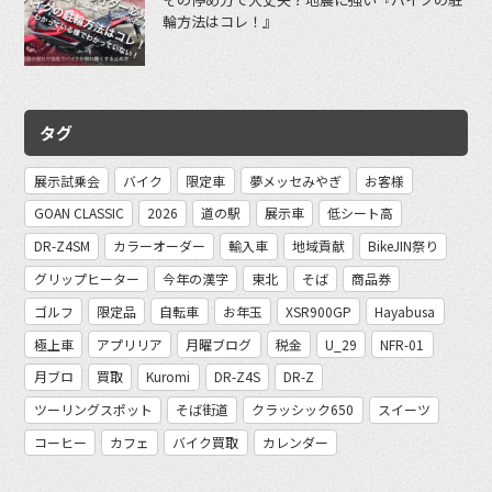
輪方法はコレ！』
タグ
展示試乗会
バイク
限定車
夢メッセみやぎ
お客様
GOAN CLASSIC
2026
道の駅
展示車
低シート高
DR-Z4SM
カラーオーダー
輸入車
地域貢献
BikeJIN祭り
グリップヒーター
今年の漢字
東北
そば
商品券
ゴルフ
限定品
自転車
お年玉
XSR900GP
Hayabusa
極上車
アプリリア
月曜ブログ
税金
U_29
NFR-01
月ブロ
買取
Kuromi
DR-Z4S
DR-Z
ツーリングスポット
そば街道
クラッシック650
スイーツ
コーヒー
カフェ
バイク買取
カレンダー