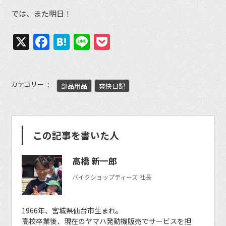
では、また明日！
X
Facebook
Hatena
Line
Pocket
カテゴリー
部品用品
爽快日記
この記事を書いた人
高橋 新一郎
バイクショップティーズ 社長
1966年、宮城県仙台市生まれ。
高校卒業後、現在のヤマハ発動機販売でサービスを担