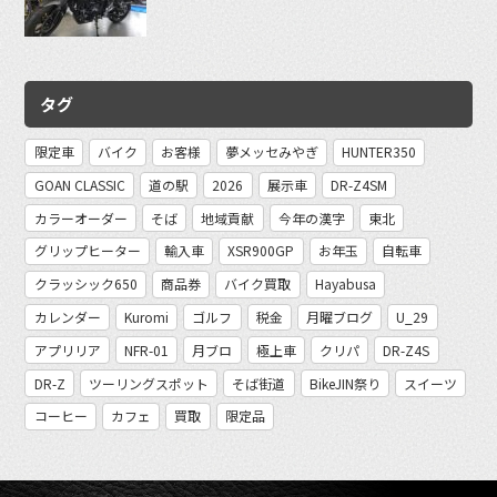
タグ
限定車
バイク
お客様
夢メッセみやぎ
HUNTER350
GOAN CLASSIC
道の駅
2026
展示車
DR-Z4SM
カラーオーダー
そば
地域貢献
今年の漢字
東北
グリップヒーター
輸入車
XSR900GP
お年玉
自転車
クラッシック650
商品券
バイク買取
Hayabusa
カレンダー
Kuromi
ゴルフ
税金
月曜ブログ
U_29
アプリリア
NFR-01
月ブロ
極上車
クリパ
DR-Z4S
DR-Z
ツーリングスポット
そば街道
BikeJIN祭り
スイーツ
コーヒー
カフェ
買取
限定品