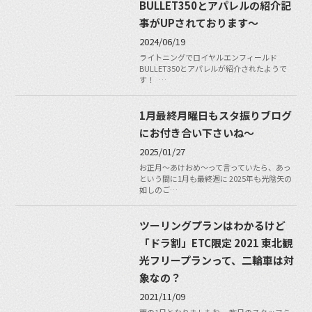
BULLET350とアパレルの紹介記
事がUPされております〜
2024/06/19
ライトニングでロイヤルエンフィールド
BULLET350とアパレルが紹介されたようで
す！ …
1月最終月曜日もスタ振りブログ
にお付き合い下さいね〜
2025/01/27
お正月〜あけおめ〜って言っていたら、あっ
という間に1月も最終週に 2025年も光陰矢の
如しのご…
ツーリングプランはわかるけど
「ドラ割」ETC限定 2021 東北観
光フリープランって、二輪車は対
象なの？
2021/11/09
雨の1日となりましたね。 昨日のスタッフミ