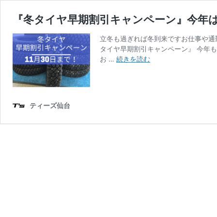
『冬タイヤ早期割引キャンペーン』今年
立冬も過ぎれば冬到来ですお仕事や通勤
タイヤ早期割引キャンペーン』 今年
『冬
お …
続きを読む
タ
イ
ヤ
早
ティーズ仙台
期
割
引
キ
ャ
ン
ペ
ー
ン』
今
年