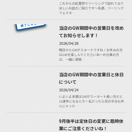
これからの紅葉狩りツーリングで訪れてみて
ほしいお店のご紹介です〜先週、ツーリング
フェスタ…
当店のGW期間中の営業日を改め
てお知らせします！
2026/04/28
明日からGWがスタートですね！お休みの方
はGWを楽しんでくださいね〜お仕事の方
は、一緒に頑張…
当店のGW期間中の営業日と休日
について
2026/04/24
いよいよ来週はGWがスータート長い方だと
12連休になるとか！私だったら月の半分も休
んじゃった…
9月後半は定休日の変更に臨時休
業にご注意くださいね！