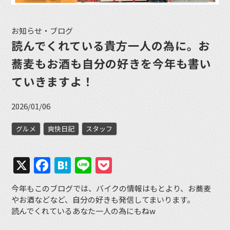
お知らせ・ブログ
読んでくれている貴方一人の為に。お
蕎麦もお酒も自分の好きを今年も書い
ていきますよ！
2026/01/06
グルメ
爽快日記
スタッフ
X
Facebook
Hatena
Line
Pocket
今年もこのブログでは、バイクの情報はもとより、お蕎麦
やお酒などなど、自分の好きも発信してまいります。
読んでくれているあなた一人の為にもねw