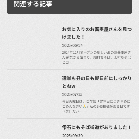
関連する記事
お気に入りのお蕎麦屋さんを見つ
けました！
2025/06/24
2024年12月オープンの新しい形のお蕎麦屋さ
ん 前菜から始まり、細打ちそば、太打ちそば
とコ…
選挙も丑の日も期日前にしっかり
とねw
2025/07/15
今日火曜日は、ご存知「定休日につき早めに
ごめんなさい
」私のSNS投稿がある日です
（笑）だい…
雫石にもそば街道がありました！
2025/09/30