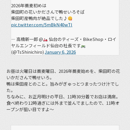
2026年蕎麦初めは
柴田町の花いかださんで鴨せいろそば
柴田町産鴨肉が絶品でした♪
pic.twitter.com/5mBkN40wTl
— 高橋新一郎 @
仙台のティーズ・BikeShop・ロイ
ヤルエンフィールド仙台の社長です
(@TsShinichiro)
January 6, 2026
お昼は火曜日は蕎麦曜日、2026年蕎麦始めを、柴田町の花
いかださんで鴨せいろ。
鴨は柴田産とのこと。旨みがぎゅっとつまったつけ汁でし
た。
ちなみに、お正月明けの平日、11時30分着でお店は満席。
食べ終わり12時過ぎには外まで並んでましたので、11時オ
ープンが狙い目ですよ〜