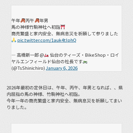
午年
丙午
年男
馬の神様竹駒神社へ初詣
商売繁盛と家内安全、無病息災を祈願して参りました
pic.twitter.com/1auk4tlphQ
— 高橋新一郎 @
仙台のティーズ・BikeShop・ロイ
ヤルエンフィールド仙台の社長です
(@TsShinichiro)
January 6, 2026
2026年最初の定休日は、午年、丙午、年男となれば、、県
内屈指の馬の神様、竹駒神社へ初詣。
今年一年の商売繁盛と家内安全、無病息災を祈願してまい
りました。