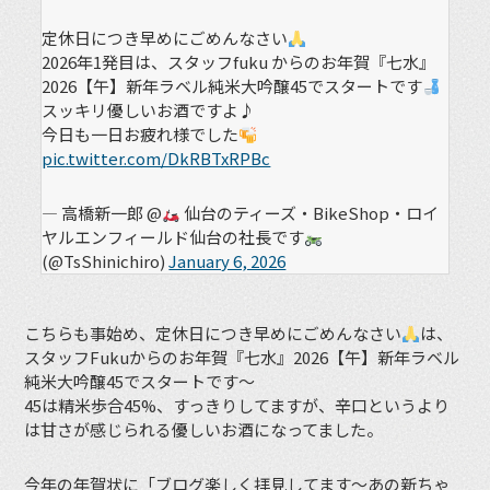
定休日につき早めにごめんなさい
2026年1発目は、スタッフfuku からのお年賀『七水』
2026【午】新年ラベル純米大吟醸45でスタートです
スッキリ優しいお酒ですよ♪
今日も一日お疲れ様でした
pic.twitter.com/DkRBTxRPBc
— 高橋新一郎 @
仙台のティーズ・BikeShop・ロイ
ヤルエンフィールド仙台の社長です
(@TsShinichiro)
January 6, 2026
こちらも事始め、定休日につき早めにごめんなさい
は、
スタッフFukuからのお年賀『七水』2026【午】新年ラベル
純米大吟醸45でスタートです〜
45は精米歩合45%、すっきりしてますが、辛口というより
は甘さが感じられる優しいお酒になってました。
今年の年賀状に「ブログ楽しく拝見してます〜あの新ちゃ