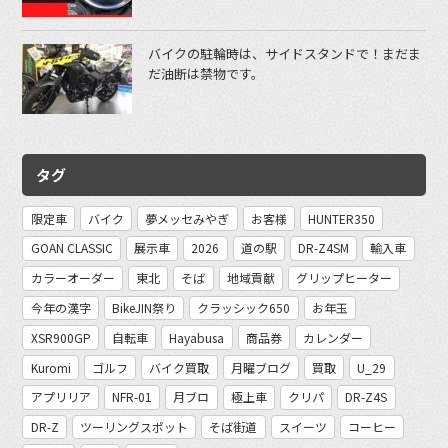
バイクの駐輪時は、サイドスタンドで！まだま
だ油断は禁物です。
タグ
限定車
バイク
夢メッセみやぎ
お客様
HUNTER350
GOAN CLASSIC
展示車
2026
道の駅
DR-Z4SM
輸入車
カラーオーダー
東北
そば
地域貢献
グリップヒーター
今年の漢字
BikeJIN祭り
クラッシック650
お年玉
XSR900GP
自転車
Hayabusa
商品券
カレンダー
Kuromi
ゴルフ
バイク買取
月曜ブログ
買取
U_29
アプリリア
NFR-01
月ブロ
極上車
クリパ
DR-Z4S
DR-Z
ツーリングスポット
そば街道
スイーツ
コーヒー