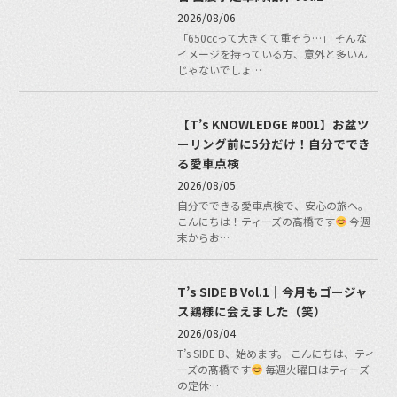
2026/08/06
「650ccって大きくて重そう…」 そんな
イメージを持っている方、意外と多いん
じゃないでしょ…
【T’s KNOWLEDGE #001】お盆ツ
ーリング前に5分だけ！自分ででき
る愛車点検
2026/08/05
自分でできる愛車点検で、安心の旅へ。
こんにちは！ティーズの高橋です
今週
末からお…
T’s SIDE B Vol.1｜今月もゴージャ
ス鶏様に会えました（笑）
2026/08/04
T’s SIDE B、始めます。 こんにちは、ティ
ーズの髙橋です
毎週火曜日はティーズ
の定休…