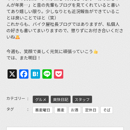
んが年男…」と昔の先輩もブログを見てくれていると書い
てあり嬉しい限り。少しなりとも近況報告ができているこ
とは良いことではと（笑）
これからも、バイク屋社長ブログではありますが、私個人
の好きも書いてまいりますので、懲りずにお付き合いくださ
いね
今週も、笑顔で楽しく元気に頑張っていこう
では、また明日！
X
Facebook
Hatena
Line
Pocket
カテゴリー
グルメ
爽快日記
スタッフ
タグ
蕎麦曜日
蕎麦
お酒
定休日
そば