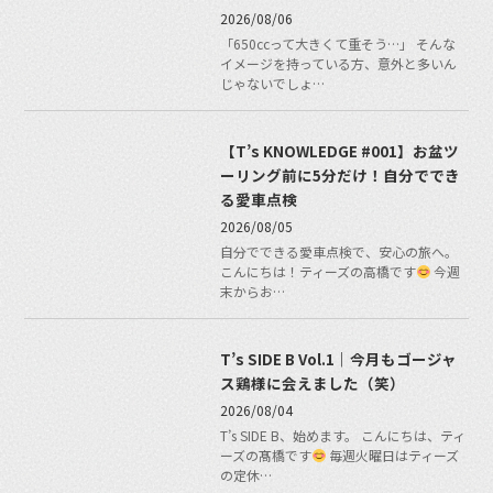
2026/08/06
「650ccって大きくて重そう…」 そんな
イメージを持っている方、意外と多いん
じゃないでしょ…
【T’s KNOWLEDGE #001】お盆ツ
ーリング前に5分だけ！自分ででき
る愛車点検
2026/08/05
自分でできる愛車点検で、安心の旅へ。
こんにちは！ティーズの高橋です
今週
末からお…
T’s SIDE B Vol.1｜今月もゴージャ
ス鶏様に会えました（笑）
2026/08/04
T’s SIDE B、始めます。 こんにちは、ティ
ーズの髙橋です
毎週火曜日はティーズ
の定休…