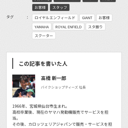
お客様
スタッフ
タグ
ロイヤルエンフィールド
GIANT
お客様
YAMAHA
ROYAL ENFIELD
スタ振り
スクーター
この記事を書いた人
高橋 新一郎
バイクショップティーズ 社長
1966年、宮城県仙台市生まれ。
高校卒業後、現在のヤマハ発動機販売でサービスを担
当。
その後、カロッツェリアジャパンで販売・サービスを担