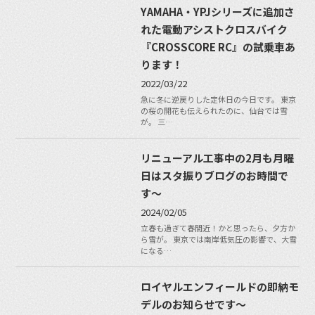
YAMAHA・YPJシリーズに追加さ
れた電動アシストクロスバイク
『CROSSCORE RC』の試乗車あ
ります！
2022/03/22
急に冬に逆戻りした定休日の今日です。 東京
の桜の開花も伝えられたのに、仙台では雪
が。 三…
リニューアル工事中の2月も月曜
日はスタ振りブログのお時間で
す〜
2024/02/05
立春も過ぎて春間近！かと思ったら、夕方か
ら雪が。 東京では南岸低気圧の影響で、大雪
になる…
ロイヤルエンフィールドの即納モ
デルのお知らせです〜