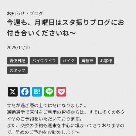
お知らせ・ブログ
今週も、月曜日はスタ振りブログにお
付き合いくださいね〜
2025/11/10
爽快日記
バイクライフ
バイク
自転車
お客様
スタッフ
X
Facebook
Hatena
Line
Pocket
立冬が過ぎ暦の上では冬になりました。
通勤通学で原付をご利用の皆様からは、すでに多くの冬タ
イヤのご予約をいただいております。
また、交換の予約も週末を中心に埋まってきておりますの
で、早めのご予約をお勧めします〜