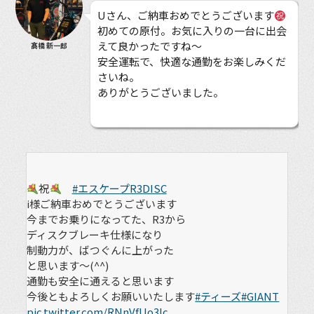
Uさん、ご納車おめでとうございます
初めての原付。お気に入りの一台に出会
えて良かったですね〜
髙橋 新一郎
安全運転で、快適な通勤をお楽しみくだ
さいね。
ありがとうございました。
祝
#エスケープR3DISC
i様ご納車おめでとうございます
今までお乗りになってた、R3から
ディスクブレーキ仕様になり
制動力が、ばつぐんに上がった
と思います〜(^^)
通勤も安全に通えると思います
今後ともよろしくお願いいたします
#ティーズ
#GIANT
pic.twitter.com/RNnVfUo3lc