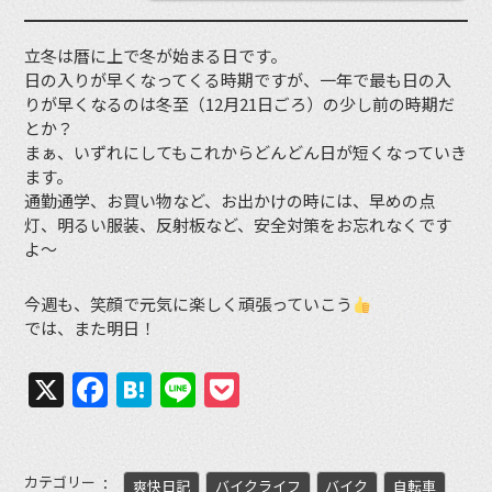
立冬は暦に上で冬が始まる日です。
日の入りが早くなってくる時期ですが、一年で最も日の入
りが早くなるのは冬至（12月21日ごろ）の少し前の時期だ
とか？
まぁ、いずれにしてもこれからどんどん日が短くなっていき
ます。
通勤通学、お買い物など、お出かけの時には、早めの点
灯、明るい服装、反射板など、安全対策をお忘れなくです
よ〜
今週も、笑顔で元気に楽しく頑張っていこう
では、また明日！
X
Facebook
Hatena
Line
Pocket
カテゴリー
爽快日記
バイクライフ
バイク
自転車