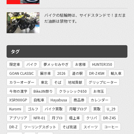
バイクの駐輪時は、サイドスタンドで！まだま
だ油断は禁物です。
タグ
限定車
バイク
夢メッセみやぎ
お客様
HUNTER350
GOAN CLASSIC
展示車
2026
道の駅
DR-Z4SM
輸入車
カラーオーダー
東北
そば
地域貢献
グリップヒーター
今年の漢字
BikeJIN祭り
クラッシック650
お年玉
XSR900GP
自転車
Hayabusa
商品券
カレンダー
Kuromi
ゴルフ
バイク買取
月曜ブログ
買取
U_29
アプリリア
NFR-01
月ブロ
極上車
クリパ
DR-Z4S
DR-Z
ツーリングスポット
そば街道
スイーツ
コーヒー