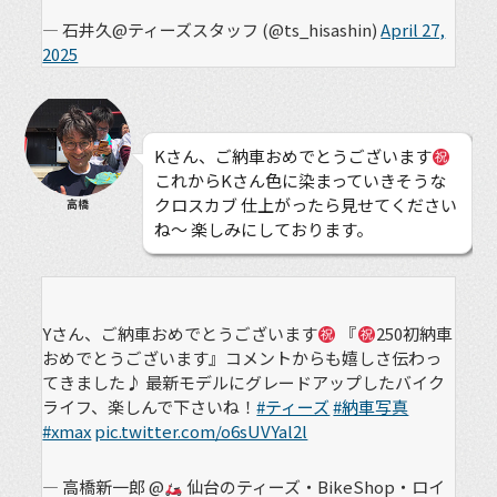
— 石井久@ティーズスタッフ (@ts_hisashin)
April 27,
2025
Kさん、ご納車おめでとうございます
これからKさん色に染まっていきそうな
クロスカブ 仕上がったら見せてください
高橋
ね〜 楽しみにしております。
Yさん、ご納車おめでとうございます
『
250初納車
おめでとうございます』コメントからも嬉しさ伝わっ
てきました♪ 最新モデルにグレードアップしたバイク
ライフ、楽しんで下さいね！
#ティーズ
#納車写真
#xmax
pic.twitter.com/o6sUVYal2l
— 高橋新一郎 @
仙台のティーズ・BikeShop・ロイ