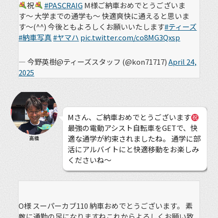
祝
#PASCRAIG
M様ご納車おめでとうございま
す〜 大学までの通学も〜 快適爽快に通えると思いま
す〜(^^) 今後ともよろしくお願いいたします
#ティーズ
#納車写真
#ヤマハ
pic.twitter.com/co8MG3Qxsp
— 今野英樹@ティーズスタッフ (@kon71717)
April 24,
2025
Mさん、ご納車おめでとうございます
最強の電動アシスト自転車をGETで、快
適な通学が約束されましたね。 通学に部
高橋
活にアルバイトにと快適移動をお楽しみ
くださいね〜
O様 スーパーカブ110 納車おめでとうございます。 素
敵に通勤の足になりますねこれからよろしくお願い致