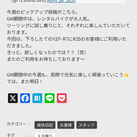
(@TsShinichiro)
April 26, 2025
今週のピックアップ投稿がこちら。
GW期間中は、レンタルバイクが大人気。
ツーリングに試し乗りにと、それぞれに楽しんでいただいて
おります。
今回は、下ろしたてのYZF-R7にR25のお客様にご利用いた
だきました。
きっと、欲しくなったのでは？？（笑）
またのご利用をお待ちしております〜
GW期間中の今週も、笑顔で元気に楽しく頑張っていこう
では、また明日！
X
Facebook
Hatena
Line
Pocket
カテゴリー
爽快日記
お客様
スタッフ
タグ
スタ振り