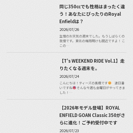
同じ350ccでも性格はまったく違
う！あなたにぴったりのRoyal
Enfieldは？
2026/07/26
生憎のお天気の週末でした。もうしばらくの
我慢です。東北の梅雨明けも間近ですよ！ こ
この…
【T’s WEEKEND RIDE Vol.1】走
りたくなる週末を。
2026/07/24
こんにちは！ティーズの髙橋です
連日暑
いですね
そんな今週も金曜日がやってきま
した！…
【2026年モデル登場】ROYAL
ENFIELD GOAN Classic 350がさ
らに進化！ご予約受付中です
2026/07/23