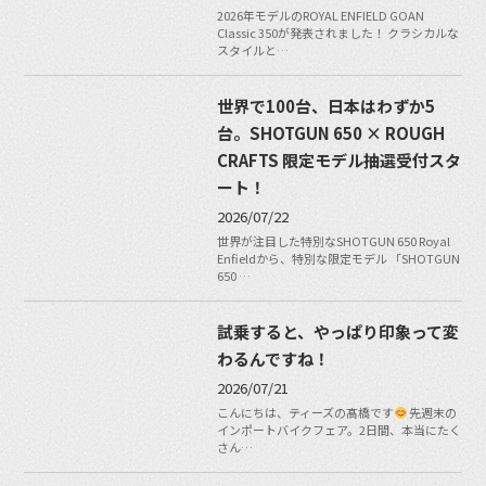
2026年モデルのROYAL ENFIELD GOAN
Classic 350が発表されました！ クラシカルな
スタイルと…
世界で100台、日本はわずか5
台。SHOTGUN 650 × ROUGH
CRAFTS 限定モデル抽選受付スタ
ート！
2026/07/22
世界が注目した特別なSHOTGUN 650 Royal
Enfieldから、特別な限定モデル 「SHOTGUN
650 …
試乗すると、やっぱり印象って変
わるんですね！
2026/07/21
こんにちは、ティーズの髙橋です
先週末の
インポートバイクフェア。2日間、本当にたく
さん…