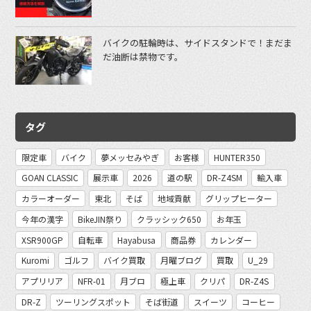
バイクの駐輪時は、サイドスタンドで！まだま
だ油断は禁物です。
タグ
限定車
バイク
夢メッセみやぎ
お客様
HUNTER350
GOAN CLASSIC
展示車
2026
道の駅
DR-Z4SM
輸入車
カラーオーダー
東北
そば
地域貢献
グリップヒーター
今年の漢字
BikeJIN祭り
クラッシック650
お年玉
XSR900GP
自転車
Hayabusa
商品券
カレンダー
Kuromi
ゴルフ
バイク買取
月曜ブログ
買取
U_29
アプリリア
NFR-01
月ブロ
極上車
クリパ
DR-Z4S
DR-Z
ツーリングスポット
そば街道
スイーツ
コーヒー