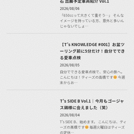
石 出展予定車両紹介 Vol.1
2026/08/06
「650ccって大きくて重そう…」 そんな
イメージを持っている方、意外と多いん
じゃないでしょ…
【T’s KNOWLEDGE #001】お盆ツ
ーリング前に5分だけ！自分ででき
る愛車点検
2026/08/05
自分でできる愛車点検で、安心の旅へ。
こんにちは！ティーズの高橋です
今週
末からお…
T’s SIDE B Vol.1｜今月もゴージャ
ス鶏様に会えました（笑）
2026/08/04
T’s SIDE B、始めます。 こんにちは、ティ
ーズの髙橋です
毎週火曜日はティーズ
の定休…