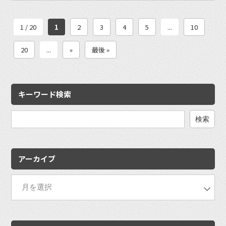
1 / 20
1
2
3
4
5
...
10
20
...
»
最後 »
キーワード検索
検
索:
アーカイブ