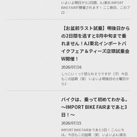
いよいよ明日から2日間、AJ東北 IMPORT
BIKE FAIRが開催されます！ ここ数日、このブ
ロ…
【お盆前ラスト試乗】明後日から
の2日間を逃すと8月中旬まで乗
れません！AJ東北インポートバ
イクフェア＆ティーズ店頭試乗会
W開催！
2026/07/16
しつこい！って怒られそうですが（汗）今日
もこの話題（笑） いよいよ明後日の土曜日か
ら2…
バイクは、乗って初めてわかる。
～IMPORT BIKE FAIRまであと3
日！～
2026/07/15
IMPORT BIKE FAIRまであと3日！ こんにち
は。今日もこの話題（笑） いよいよAJ東北