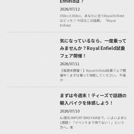
Enfieldは？
2026/07/12
350ccと650cc、あなたに合うRoyal Enfield
はどっち？ 今日はこの話題。 「Royal
Enfield…
気になっているなら、一度乗って
みませんか？Royal Enfield試乗
フェア開催！
2026/07/11
【毎週末開催！】Royal Enfield試乗フェア開
催中！まずは乗って体感してください。 午後
か…
まずは今週末！ティーズで話題の
輸入バイクを体感しよう！
2026/07/10
AJ東北 IMPORT BIKE FAIRまで、いよいよあと
1週間！「イベントまで待てない！」という
方へ。実…