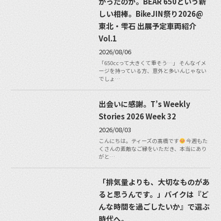
かったのか。BEAR 650という新
しい相棒。BikeJIN祭り2026@
東北・雫石 出展予定車両紹介
Vol.1
2026/08/06
「650ccって大きくて重そう…」 そんなイメ
ージを持っている方、意外と多いんじゃない
でしょ…
出会いに感謝。T’s Weekly
Stories 2026 Week 32
2026/08/03
こんにちは。ティーズの髙橋です
今週もた
くさんの素敵なご縁をいただき、本当にあり
がと…
「排気量よりも、大切なものがあ
ると思うんです。」バイクは『ど
んな時間を過ごしたいか』で選ぶ
時代へ。