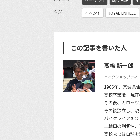
ツーリング
爽快日記
イ
タグ
イベント
ROYAL ENFIELD
この記事を書いた人
高橋 新一郎
バイクショップティー
1966年、宮城県
高校卒業後、現在
その後、カロッツ
その後独立し、現
バイクライフを楽
二輪車の利便性、
高校までは白球を