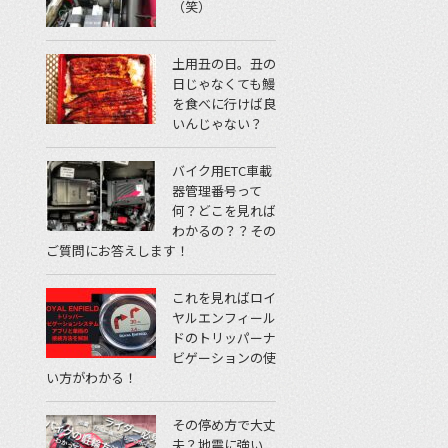
（笑）
土用丑の日。丑の
日じゃなくても鰻
を食べに行けば良
いんじゃない？
バイク用ETC車載
器管理番号って
何？どこを見れば
わかるの？？その
ご質問にお答えします！
これを見ればロイ
ヤルエンフィール
ドのトリッパーナ
ビゲーションの使
い方がわかる！
その停め方で大丈
夫？地震に強い