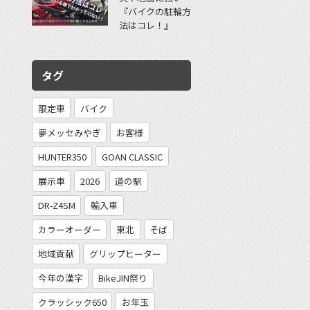
『バイクの駐輪方
法はコレ！』
タグ
限定車
バイク
夢メッセみやぎ
お客様
HUNTER350
GOAN CLASSIC
展示車
2026
道の駅
DR-Z4SM
輸入車
カラーオーダー
東北
そば
地域貢献
グリップヒーター
今年の漢字
BikeJIN祭り
クラッシック650
お年玉