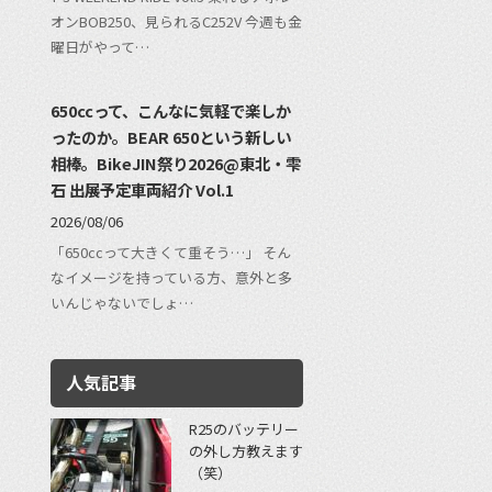
オンBOB250、見られるC252V 今週も金
曜日がやって…
650ccって、こんなに気軽で楽しか
ったのか。BEAR 650という新しい
相棒。BikeJIN祭り2026@東北・雫
石 出展予定車両紹介 Vol.1
2026/08/06
「650ccって大きくて重そう…」 そん
なイメージを持っている方、意外と多
いんじゃないでしょ…
人気記事
R25のバッテリー
の外し方教えます
（笑）