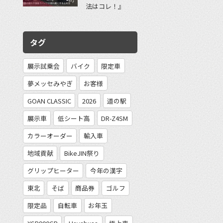
法はコレ！』
タグ
展示試乗会
バイク
限定車
夢メッセみやぎ
お客様
GOAN CLASSIC
2026
道の駅
展示車
低シート高
DR-Z4SM
カラーオーダー
輸入車
地域貢献
BikeJIN祭り
グリップヒーター
今年の漢字
東北
そば
商品券
ゴルフ
限定品
自転車
お年玉