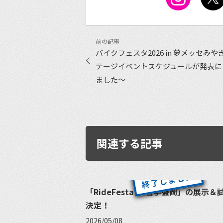
バイクフェスタ2026 in 夢メッセみや
テージイベントスケジュールが発表に
ました〜
関連する記事
「RideFesta in 岩手盛岡」の展示
決定！
2026/05/08