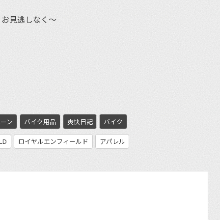
。お見逃しなく〜
et
ペーン
バイク用品
爽快日記
バイク
ELD
ロイヤルエンフィールド
アパレル