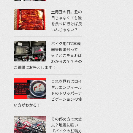
土用丑の日。丑の
日じゃなくても鰻
を食べに行けば良
いんじゃない？
バイク用ETC車載
器管理番号って
何？どこを見れば
わかるの？？その
ご質問にお答えします！
これを見ればロイ
ヤルエンフィール
ドのトリッパーナ
ビゲーションの使
い方がわかる！
その停め方で大丈
夫？地震に強い
『バイクの駐輪方