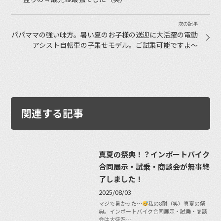
パパママの強い味方。暑い夏のお子様の送迎に大活躍の電動
アシスト自転車の子乗せモデル。ご試乗可能ですよ〜
関連する記事
真夏の祭典！？インポートバイク
合同展示・試乗・商談会が無事終
了しました！
2025/08/03
マジで暑かった〜
私の8耐（笑）真夏の祭
典。インポートバイク合同展示・試乗・商談
会は大盛況…