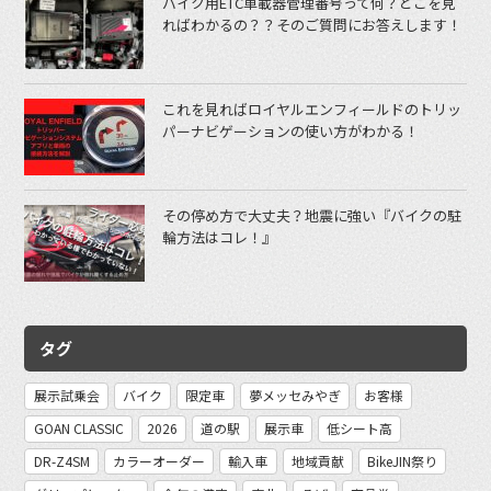
バイク用ETC車載器管理番号って何？どこを見
ればわかるの？？そのご質問にお答えします！
これを見ればロイヤルエンフィールドのトリッ
パーナビゲーションの使い方がわかる！
その停め方で大丈夫？地震に強い『バイクの駐
輪方法はコレ！』
タグ
展示試乗会
バイク
限定車
夢メッセみやぎ
お客様
GOAN CLASSIC
2026
道の駅
展示車
低シート高
DR-Z4SM
カラーオーダー
輸入車
地域貢献
BikeJIN祭り