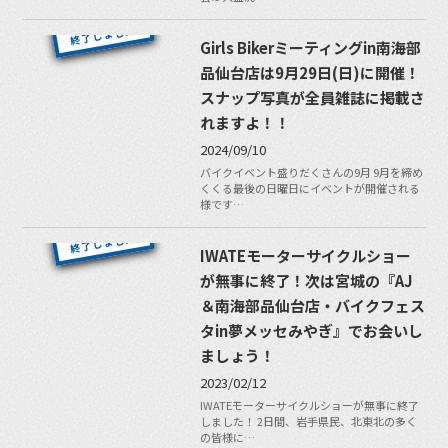
Girls Bikerミーティングin南海部
品仙台店は9月29日(日)に開催！
スナップ写真が全員雑誌に掲載さ
れますよ！！
2024/09/10
バイクイベント盛りだくさんの9月 9月を締め
くくる最後の日曜日にイベントが開催される
様です…
IWATEモーターサイクルショー
が無事に終了！次は宮城の『AJ
＆南海部品仙台店・バイクフェス
タin夢メッセみやぎ』でお会いし
ましょう！
2023/02/12
IWATEモーターサイクルショーが無事に終了
しました！ 2日間、岩手県民、北東北の多く
の皆様に…