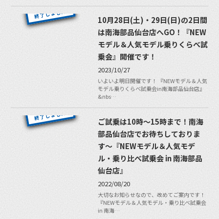
10月28日(土)・29日(日)の2日間
は南海部品仙台店へGO！『NEW
モデル＆人気モデル乗りくらべ試
乗会』開催です！
2023/10/27
いよいよ明日開催です！ 『NEWモデル＆人気
モデル乗りくらべ試乗会in南海部品仙台店』
&nbs…
ご試乗は10時〜15時まで！南海
部品仙台店でお待ちしておりま
す〜『NEWモデル＆人気モデ
ル・乗り比べ試乗会 in 南海部品
仙台店』
2022/08/20
大切なお知らせなので、改めてご案内です！
『NEWモデル＆人気モデル・乗り比べ試乗会
in 南海…