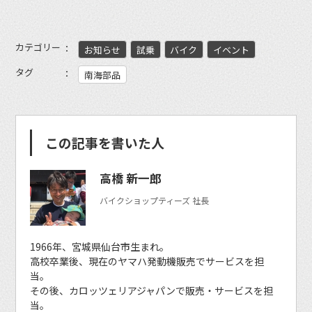
カテゴリー
お知らせ
試乗
バイク
イベント
タグ
南海部品
この記事を書いた人
高橋 新一郎
バイクショップティーズ 社長
1966年、宮城県仙台市生まれ。
高校卒業後、現在のヤマハ発動機販売でサービスを担
当。
その後、カロッツェリアジャパンで販売・サービスを担
当。