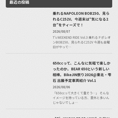
最近の投稿
乗れるNAPOLEON BOB250、見ら
れるC252V。今週末は“気になる2
台”をティーズで！
2026/08/07
T's WEEKEND RIDE Vol.3 乗れるナポレオ
ンBOB250、見られるC252V 今週も金曜
日がやって…
650ccって、こんなに気軽で楽しか
ったのか。BEAR 650という新しい
相棒。BikeJIN祭り2026@東北・雫
石 出展予定車両紹介 Vol.1
2026/08/06
「650ccって大きくて重そう…」 そんな
イメージを持っている方、意外と多いん
じゃないでしょ…