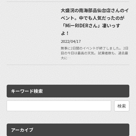
大盛況の南海部品仙台店さんのイ
ベント。中でも人気だったのが
「MiーRIDERさん」凄いっす
よ！
2022/04/17
無事に2日間のイベントが終了しました。 2日
目の今日は最高の天気。 試乗者数も、過去最
大に…
キーワード検索
検
索:
アーカイブ