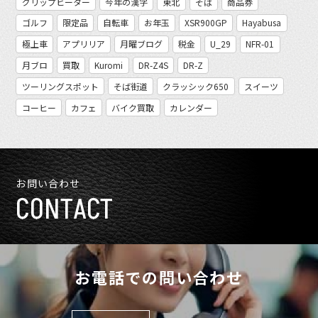
グリップヒーター
今年の漢字
東北
そば
商品券
ゴルフ
限定品
自転車
お年玉
XSR900GP
Hayabusa
極上車
アプリリア
月曜ブログ
税金
U_29
NFR-01
月ブロ
買取
Kuromi
DR-Z4S
DR-Z
ツーリングスポット
そば街道
クラッシック650
スイーツ
コーヒー
カフェ
バイク買取
カレンダー
お問い合わせ
CONTACT
お電話での問い合わせ