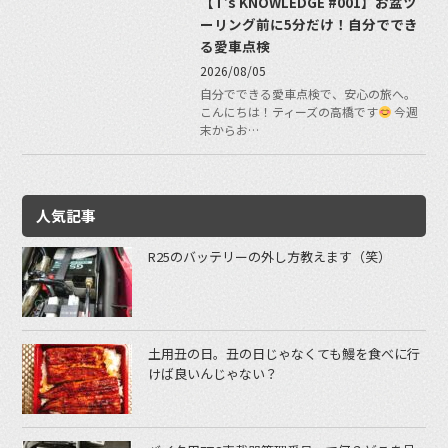
【T’s KNOWLEDGE #001】お盆ツ
ーリング前に5分だけ！自分ででき
る愛車点検
2026/08/05
自分でできる愛車点検で、安心の旅へ。
こんにちは！ティーズの高橋です
今週
末からお…
人気記事
R25のバッテリーの外し方教えます（笑）
土用丑の日。丑の日じゃなくても鰻を食べに行
けば良いんじゃない？