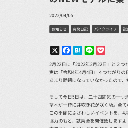
2022/04/05
お知らせ
爽快日記
バイクライフ
試
X
Facebook
Hatena
Line
Pock
2月22日に「2022年2月22日」と
実は「令和4年4月4日」４つながり
あまり話題になっていなかったので、
そして今日5日は、二十四節気の一つ
草木が一斉に芽吹き花が咲く頃。全て
この季節にふさわしいイベントを、4月
協力のもと、試乗会を開催致しますよ