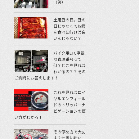
（笑）
土用丑の日。丑の
日じゃなくても鰻
を食べに行けば良
いんじゃない？
バイク用ETC車載
器管理番号って
何？どこを見れば
わかるの？？その
ご質問にお答えします！
これを見ればロイ
ヤルエンフィール
ドのトリッパーナ
ビゲーションの使
い方がわかる！
その停め方で大丈
夫？地震に強い