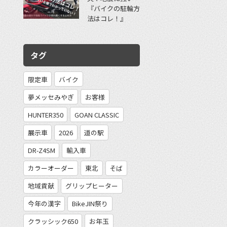
『バイクの駐輪方
法はコレ！』
タグ
限定車
バイク
夢メッセみやぎ
お客様
HUNTER350
GOAN CLASSIC
展示車
2026
道の駅
DR-Z4SM
輸入車
カラーオーダー
東北
そば
地域貢献
グリップヒーター
今年の漢字
BikeJIN祭り
クラッシック650
お年玉