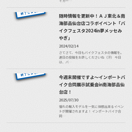
イカー…
随時情報を更新中！ＡＪ東北＆南
海部品仙台店コラボイベント「バ
イクフェスタ2024in夢メッセみ
やぎ」
2024/02/14
さてさて、今日もバイクフェスタの情報を。
連日の投稿をお許しくださいね（汗） 今日
は、バ…
今週末開催ですよ〜インポートバ
イク合同展示試乗会in南海部品仙
台店！
2025/07/30
憧れの輸入モデルを一気に体感出来るイベン
トが開催されますよ！ インポートバイク合
同…