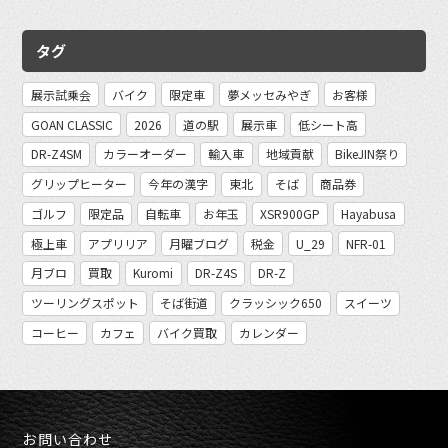
タグ
展示試乗会
バイク
限定車
夢メッセみやぎ
お客様
GOAN CLASSIC
2026
道の駅
展示車
低シート高
DR-Z4SM
カラーオーダー
輸入車
地域貢献
BikeJIN祭り
グリップヒーター
今年の漢字
東北
そば
商品券
ゴルフ
限定品
自転車
お年玉
XSR900GP
Hayabusa
極上車
アプリリア
月曜ブログ
税金
U_29
NFR-01
月ブロ
買取
Kuromi
DR-Z4S
DR-Z
ツーリングスポット
そば街道
クラッシック650
スイーツ
コーヒー
カフェ
バイク買取
カレンダー
お問い合わせ