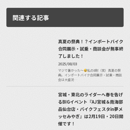
関連する記事
真夏の祭典！？インポートバイク
合同展示・試乗・商談会が無事終
了しました！
2025/08/03
マジで暑かった〜
私の8耐（笑）真夏の祭
典。インポートバイク合同展示・試乗・商談
会は大盛況…
宮城・東北のライダーへ春を告げ
るBIGイベント『AJ宮城＆南海部
品仙台店・バイクフェスタin夢メ
ッセみやぎ』は2月19日・20日開
催です！