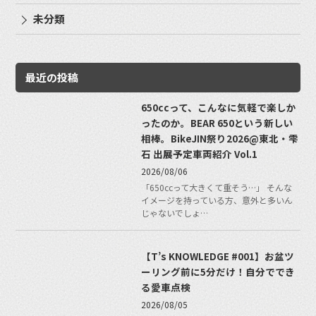
未分類
最近の投稿
650ccって、こんなに気軽で楽しか
ったのか。BEAR 650という新しい
相棒。BikeJIN祭り2026@東北・雫
石 出展予定車両紹介 Vol.1
2026/08/06
「650ccって大きくて重そう…」 そんな
イメージを持っている方、意外と多いん
じゃないでしょ…
【T’s KNOWLEDGE #001】お盆ツ
ーリング前に5分だけ！自分ででき
る愛車点検
2026/08/05