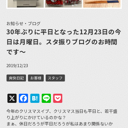
お知らせ・ブログ
30年ぶりに平日となった12月23日の今
日は月曜日。スタ振りブログのお時間
です〜
2019/12/23
爽快日記
お客様
スタッフ
X
Facebook
Hatena
Line
Pocket
今年のクリスマスイブ、クリスマス当日も平日と、若干盛
り上がりにかけているのかな？
まぁ、休日だろうが平日だろうが私はあまり関係ないか