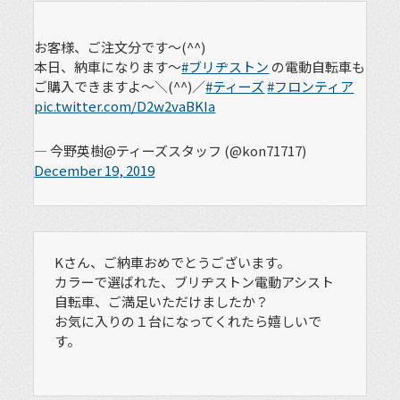
お客様、ご注文分です～(^^)
本日、納車になります～
#ブリヂストン
の電動自転車も
ご購入できますよ～＼(^^)／
#ティーズ
#フロンティア
pic.twitter.com/D2w2vaBKIa
— 今野英樹@ティーズスタッフ (@kon71717)
December 19, 2019
Kさん、ご納車おめでとうございます。
カラーで選ばれた、ブリヂストン電動アシスト
自転車、ご満足いただけましたか？
お気に入りの１台になってくれたら嬉しいで
す。