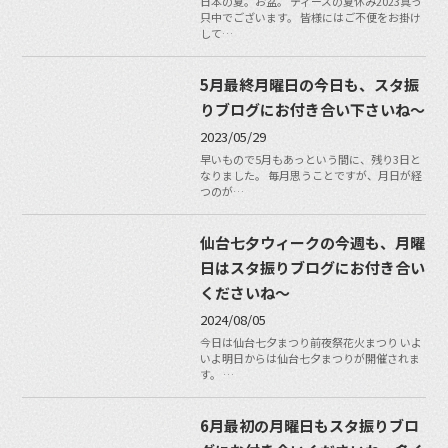
日本の夏。お盆。 ティーズの夏休み2023真っ
只中でございます。 皆様にはご不便をお掛け
して…
5月最終月曜日の今日も、スタ振
りブログにお付き合い下さいね〜
2023/05/29
早いもので5月もあっという間に、残り3日と
なりました。 毎月思うことですが、月日が経
つのが…
仙台七夕ウィークの今週も、月曜
日はスタ振りブログにお付き合い
くださいね〜
2024/08/05
今日は仙台七夕まつり前夜祭花火まつり いよ
いよ明日からは仙台七夕まつりが開催されま
す。 …
6月最初の月曜日もスタ振りブロ