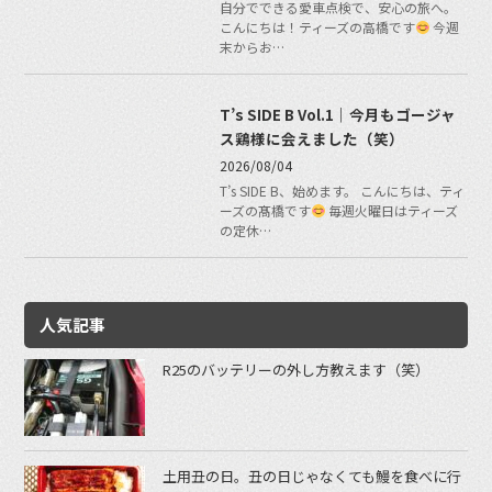
自分でできる愛車点検で、安心の旅へ。
こんにちは！ティーズの高橋です
今週
末からお…
T’s SIDE B Vol.1｜今月もゴージャ
ス鶏様に会えました（笑）
2026/08/04
T’s SIDE B、始めます。 こんにちは、ティ
ーズの髙橋です
毎週火曜日はティーズ
の定休…
人気記事
R25のバッテリーの外し方教えます（笑）
土用丑の日。丑の日じゃなくても鰻を食べに行