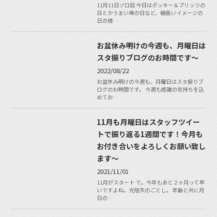
11月11日ゾロ目 今日はポッキー＆プリッツの
日とかうまい棒の日など、細長いイメージの
日の様…
お盆休み明けの今週も、月曜日は
スタ振りブログのお時間です〜
2022/08/22
お盆休み明けの今週も、月曜日はスタ振りブ
ログのお時間です。 今週も感謝の気持ちを込
めてお…
11月も月曜日はスタッフツイー
トで振り返る1週間です！今月も
お付き合いをよろしくお願い致し
ます〜
2021/11/01
11月がスタート で。今年もあと２ヶ月って早
いですよね。光陰矢のごとし。 年齢と共に月
日の…