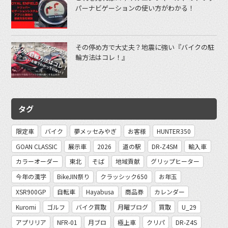
パーナビゲーションの使い方がわかる！
その停め方で大丈夫？地震に強い『バイクの駐
輪方法はコレ！』
タグ
限定車
バイク
夢メッセみやぎ
お客様
HUNTER350
GOAN CLASSIC
展示車
2026
道の駅
DR-Z4SM
輸入車
カラーオーダー
東北
そば
地域貢献
グリップヒーター
今年の漢字
BikeJIN祭り
クラッシック650
お年玉
XSR900GP
自転車
Hayabusa
商品券
カレンダー
Kuromi
ゴルフ
バイク買取
月曜ブログ
買取
U_29
アプリリア
NFR-01
月ブロ
極上車
クリパ
DR-Z4S