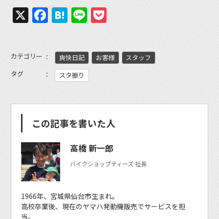
X
Facebook
Hatena
Line
Pocket
カテゴリー
爽快日記
お客様
スタッフ
タグ
スタ振り
この記事を書いた人
高橋 新一郎
バイクショップティーズ 社長
1966年、宮城県仙台市生まれ。
高校卒業後、現在のヤマハ発動機販売でサービスを担
当。