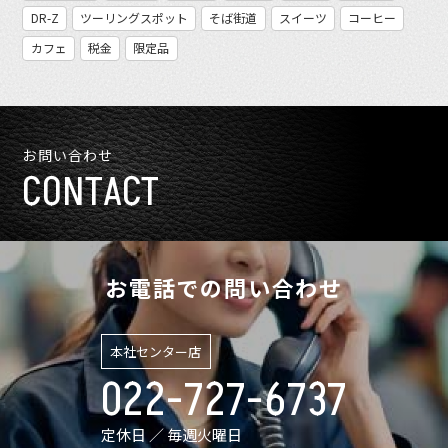
DR-Z
ツーリングスポット
そば街道
スイーツ
コーヒー
カフェ
税金
限定品
お問い合わせ
CONTACT
お電話での問い合わせ
本社センター店
022-727-6737
定休日 ／ 毎週火曜日