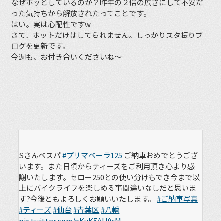
なぜホッとしているのか？昨年の２倍の広さにして不安だ
った気持ちから解放されたってことです。
はい。実は心配性ですw
さて、ホットだけはしてられません。しっかりスタ振りブ
ログを更新です。
今週も、お付き合いくださいね〜
Sさんベスパ
#プリマベーラ125
ご納車おめでとうござ
います。また日頃からティーズをご利用頂き心より感
謝いたします。セロー250との使い分けもでき今まで以
上にバイクライフを楽しめる事間違いなしだと思いま
す?今後ともよろしくお願いいたします。
#ご納車写真
#ティーズ
#仙台
#青葉区
#八幡
pic.twitter.com/oKyK5AH0xM