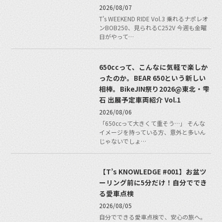
2026/08/07
T's WEEKEND RIDE Vol.3 乗れるナポレオ
ンBOB250、見られるC252V 今週も金曜
日がやって…
650ccって、こんなに気軽で楽しか
ったのか。BEAR 650という新しい
相棒。BikeJIN祭り2026@東北・雫
石 出展予定車両紹介 Vol.1
2026/08/06
「650ccって大きくて重そう…」 そんな
イメージを持っている方、意外と多いん
じゃないでしょ…
【T’s KNOWLEDGE #001】お盆ツ
ーリング前に5分だけ！自分ででき
る愛車点検
2026/08/05
自分でできる愛車点検で、安心の旅へ。