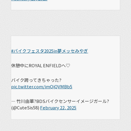
#バイクフェスタ2025in夢メッセみやぎ
休憩中にROYAL ENFIELDへ♡
バイク跨ってきちゃった?️
pic.twitter.com/imQiQVMBb5
— 竹川由華?BDSバイクセンサーイメージガール?
(@CuteSis58)
February 22, 2025