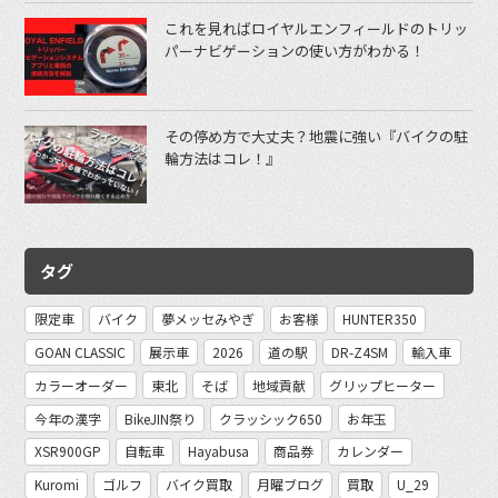
これを見ればロイヤルエンフィールドのトリッ
パーナビゲーションの使い方がわかる！
その停め方で大丈夫？地震に強い『バイクの駐
輪方法はコレ！』
タグ
限定車
バイク
夢メッセみやぎ
お客様
HUNTER350
GOAN CLASSIC
展示車
2026
道の駅
DR-Z4SM
輸入車
カラーオーダー
東北
そば
地域貢献
グリップヒーター
今年の漢字
BikeJIN祭り
クラッシック650
お年玉
XSR900GP
自転車
Hayabusa
商品券
カレンダー
Kuromi
ゴルフ
バイク買取
月曜ブログ
買取
U_29