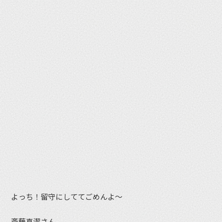
よっち！留守にしててごめんよ〜
斎藤喜潔さん。