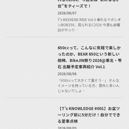
台”をティーズで！
2026/08/07
T's WEEKEND RIDE Vol.3 乗れるナポレオ
ンBOB250、見られるC252V 今週も金曜
日がやって…
650ccって、こんなに気軽で楽しか
ったのか。BEAR 650という新しい
相棒。BikeJIN祭り2026@東北・雫
石 出展予定車両紹介 Vol.1
2026/08/06
「650ccって大きくて重そう…」 そんな
イメージを持っている方、意外と多いん
じゃないでしょ…
【T’s KNOWLEDGE #001】お盆ツ
ーリング前に5分だけ！自分ででき
る愛車点検
2026/08/05