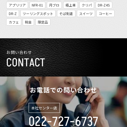
アプリリア
NFR-01
月ブロ
極上車
クリパ
DR-Z4S
DR-Z
ツーリングスポット
そば街道
スイーツ
コーヒー
カフェ
税金
限定品
お問い合わせ
CONTACT
お電話での問い合わせ
本社センター店
022-727-6737