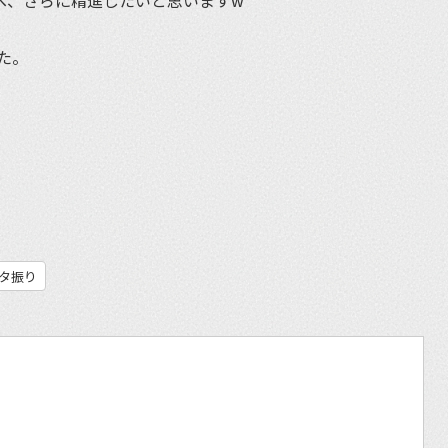
た。
et
タ振り