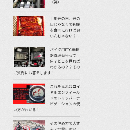
（笑）
土用丑の日。丑の
日じゃなくても鰻
を食べに行けば良
いんじゃない？
バイク用ETC車載
器管理番号って
何？どこを見れば
わかるの？？その
ご質問にお答えします！
これを見ればロイ
ヤルエンフィール
ドのトリッパーナ
ビゲーションの使
い方がわかる！
その停め方で大丈
夫？地震に強い