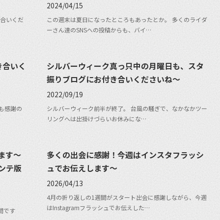
2024/04/15
合いくだ
この週末は夏日になったところもあったとか。 多くのライダ
ーさん達のSNSへの投稿からも、バイ…
き合いく
シルバーウィーク真っ只中の月曜日も、スタ
振りブログにお付き合いくださいね〜
2022/09/19
も感謝の
シルバーウィーク前半が終了。 台風の騒ぎで、なかなかツー
リングへは出掛けづらいお休みにな…
ます〜
多くの出会に感謝！今週はインスタフラッシ
ンテ版
ュでお伝えします〜
2026/04/13
4月の折り返しの1週間がスタート出会に感謝しながら、今週
はInstagramフラッシュでお伝えした…
間です