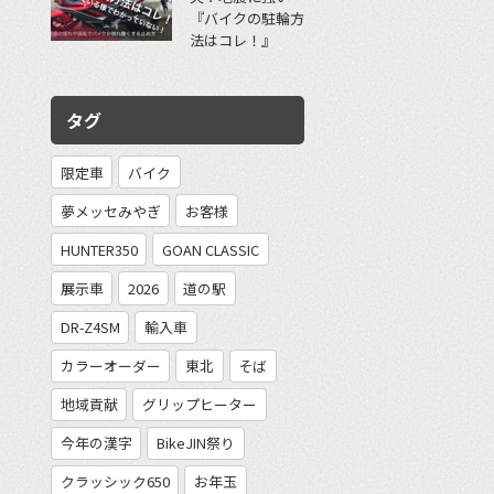
『バイクの駐輪方
法はコレ！』
タグ
限定車
バイク
夢メッセみやぎ
お客様
HUNTER350
GOAN CLASSIC
展示車
2026
道の駅
DR-Z4SM
輸入車
カラーオーダー
東北
そば
地域貢献
グリップヒーター
今年の漢字
BikeJIN祭り
クラッシック650
お年玉