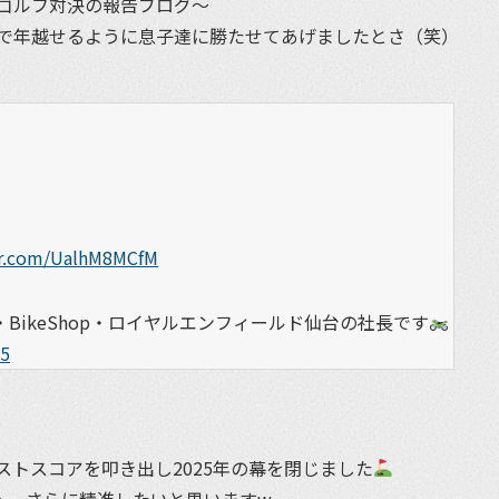
ゴルフ対決の報告ブログ〜
で年越せるように息子達に勝たせてあげましたとさ（笑）
er.com/UalhM8MCfM
BikeShop・ロイヤルエンフィールド仙台の社長です
25
トスコアを叩き出し2025年の幕を閉じました
へ、さらに精進したいと思いますw