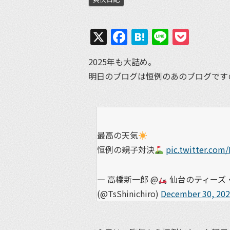
X
Facebook
Hatena
Line
Pock
2025年も大詰め。
明日のブログは恒例のあのブログです
最高の天気
恒例の親子対決
pic.twitter.co
— 高橋新一郎 @
仙台のティーズ・
(@TsShinichiro)
December 30, 20