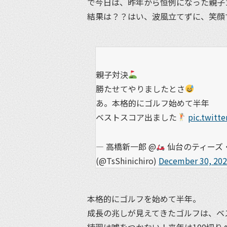
で今日は、昨年から恒例になった親子
結果は？？はい、波風立てずに、笑顔
親子対決
勝たせてやりましたとさ
あ。本格的にゴルフ始めて半年
ベストスコア出ました
pic.twitt
— 高橋新一郎 @
仙台のティーズ・
(@TsShinichiro)
December 30, 20
本格的にゴルフを始めて半年。
成長の兆しが見えてきたゴルフは、ベス
練習は嘘をつかない！来年は100切り