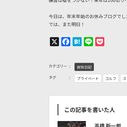
今日は、年末年始のお休みブログでし
では、また明日！
X
Facebook
Hatena
Line
Pock
カテゴリー
爽快日記
タグ
プライベート
ゴルフ
ス
この記事を書いた人
高橋 新一郎