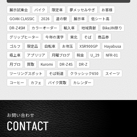
展示試乗会
バイク
限定車
夢メッセみやぎ
お客様
GOAN CLASSIC
2026
道の駅
展示車
低シート高
DR-Z4SM
カラーオーダー
輸入車
地域貢献
BikeJIN祭り
グリップヒーター
今年の漢字
東北
そば
商品券
ゴルフ
限定品
自転車
お年玉
XSR900GP
Hayabusa
極上車
アプリリア
月曜ブログ
税金
U_29
NFR-01
月ブロ
買取
Kuromi
DR-Z4S
DR-Z
ツーリングスポット
そば街道
クラッシック650
スイーツ
コーヒー
カフェ
バイク買取
カレンダー
お問い合わせ
CONTACT