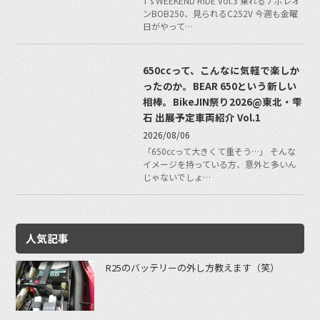
T's WEEKEND RIDE Vol.3 乗れるナポレオ
ンBOB250、見られるC252V 今週も金曜
日がやって…
650ccって、こんなに気軽で楽しか
ったのか。BEAR 650という新しい
相棒。BikeJIN祭り2026@東北・雫
石 出展予定車両紹介 Vol.1
2026/08/06
「650ccって大きくて重そう…」 そんな
イメージを持っている方、意外と多いん
じゃないでしょ…
人気記事
R25のバッテリーの外し方教えます（笑）