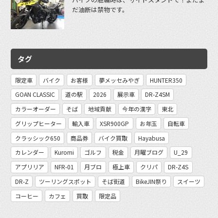
だ油断は禁物です。
タグ
限定車
バイク
お客様
夢メッセみやぎ
HUNTER350
GOAN CLASSIC
道の駅
2026
展示車
DR-Z4SM
カラーオーダー
そば
地域貢献
今年の漢字
東北
グリップヒーター
輸入車
XSR900GP
お年玉
自転車
クラッシック650
商品券
バイク買取
Hayabusa
カレンダー
Kuromi
ゴルフ
税金
月曜ブログ
U_29
アプリリア
NFR-01
月ブロ
極上車
クリパ
DR-Z4S
DR-Z
ツーリングスポット
そば街道
BikeJIN祭り
スイーツ
コーヒー
カフェ
買取
限定品