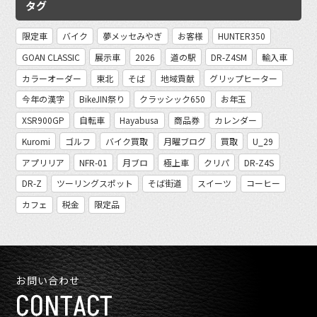
タグ
限定車
バイク
夢メッセみやぎ
お客様
HUNTER350
GOAN CLASSIC
展示車
2026
道の駅
DR-Z4SM
輸入車
カラーオーダー
東北
そば
地域貢献
グリップヒーター
今年の漢字
BikeJIN祭り
クラッシック650
お年玉
XSR900GP
自転車
Hayabusa
商品券
カレンダー
Kuromi
ゴルフ
バイク買取
月曜ブログ
買取
U_29
アプリリア
NFR-01
月ブロ
極上車
クリパ
DR-Z4S
DR-Z
ツーリングスポット
そば街道
スイーツ
コーヒー
カフェ
税金
限定品
お問い合わせ
CONTACT