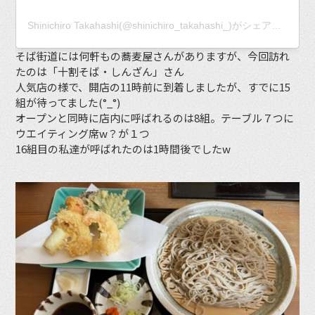
Shinichiro Takahashi(@shinichiro_takahashi_)がシェアした投稿
そば街道には何軒もの蕎麦屋さんがありますが、今回訪れ
たのは「十割そば・しんざん」さん
人気店の様で、開店の11時前に到着しましたが、すでに15
組が待ってました(°_°)
オープンと同時に店内に呼ばれるのは8組。テーブル７つに
ウエイティング席w？が１つ
16組目の私達が呼ばれたのは1時間後でしたw