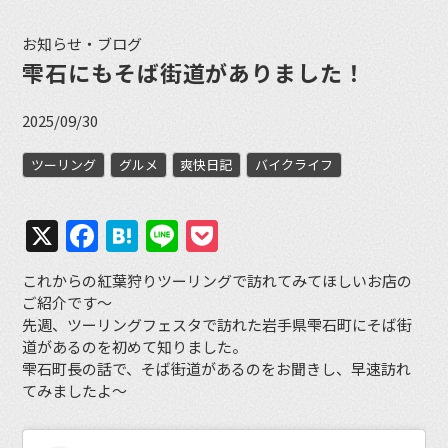
お知らせ・ブログ
雫石にもそば街道がありました！
2025/09/30
ツーリング
グルメ
爽快日記
バイクライフ
X
Facebook
Hatena
Line
Pocket
これからの紅葉狩りツーリングで訪れてみてほしいお店の
ご紹介です〜
先週、ツーリングフェスタで訪れた岩手県雫石町にそば街
道があるのを初めて知りました。
雫石町長の話で、そば街道があるのをお聞きし、早速訪れ
てみましたよ〜