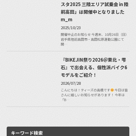
スタ2025 三陸エリア試乗会 in 陸
前高田」は開催中となりました
m_m
2025/10/23
開催中止のお知らせ 今週末、10月26日（日）
岩手県陸前高田市・高田松原運動公園にて
開…
『BIKEJIN祭り2026＠東北・雫
石』で出会える、個性派バイク6
モデルをご紹介！
2026/07/28
こんにちは！ティーズの高橋です
今日は皆
さんに嬉しいお知らせがあります！ 今年は
「B…
キーワード検索