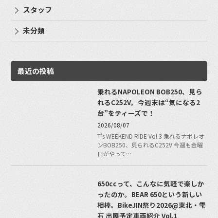
スタッフ
未分類
最近の投稿
乗れるNAPOLEON BOB250、見ら
れるC252V。今週末は“気になる2
台”をティーズで！
2026/08/07
T's WEEKEND RIDE Vol.3 乗れるナポレオ
ンBOB250、見られるC252V 今週も金曜
日がやって…
650ccって、こんなに気軽で楽しか
ったのか。BEAR 650という新しい
相棒。BikeJIN祭り2026@東北・雫
石 出展予定車両紹介 Vol.1