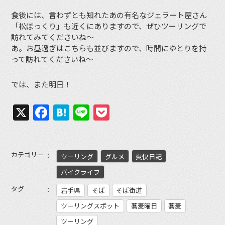
食後には、言わずとも知れたあの有名なジェラート屋さん
「松ぼっくり」も近くにありますので、ぜひツーリングで
訪れてみてくださいね〜
あ。お昼過ぎはこちらも並びますので、時間にゆとりを持
って訪れてくださいね〜
では、また明日！
X
Facebook
Hatena
Line
Pocket
カテゴリー
ツーリング
グルメ
爽快日記
バイクライフ
タグ
岩手県
そば
そば街道
ツーリングスポット
蕎麦曜日
蕎麦
ツーリング