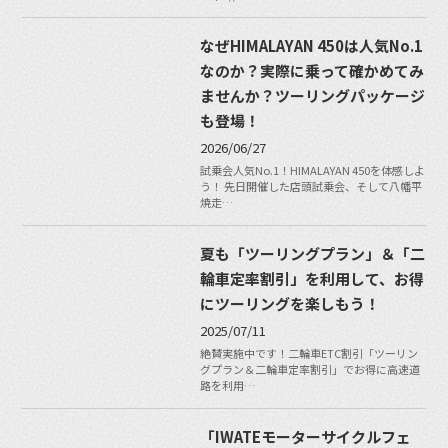
なぜHIMALAYAN 450は人気No.1
なのか？実際に乗って確かめてみ
ませんか？ツーリングパッケージ
も登場！
2026/06/27
試乗会人気No.1！HIMALAYAN 450を体感しよ
う！ 先日開催した店頭試乗会、そして八幡平
焼走…
夏も「ツーリングプラン」＆「二
輪車定率割引」を利用して、お得
にツーリングを楽しもう！
2025/07/11
絶賛実施中です！二輪車ETC割引「ツーリン
グプラン＆二輪車定率割引」でお得に高速道
路を利用…
「IWATEモーターサイクルフェ