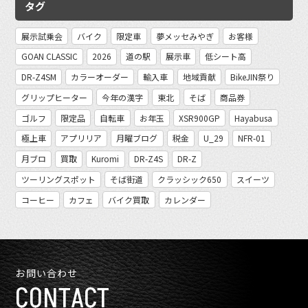
タグ
展示試乗会
バイク
限定車
夢メッセみやぎ
お客様
GOAN CLASSIC
2026
道の駅
展示車
低シート高
DR-Z4SM
カラーオーダー
輸入車
地域貢献
BikeJIN祭り
グリップヒーター
今年の漢字
東北
そば
商品券
ゴルフ
限定品
自転車
お年玉
XSR900GP
Hayabusa
極上車
アプリリア
月曜ブログ
税金
U_29
NFR-01
月ブロ
買取
Kuromi
DR-Z4S
DR-Z
ツーリングスポット
そば街道
クラッシック650
スイーツ
コーヒー
カフェ
バイク買取
カレンダー
お問い合わせ
CONTACT