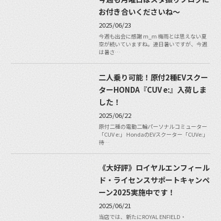
お付き合いくださいね〜
2025/06/23
今週も出会に感謝 m_m 梅雨とは思えない夏
空が続いていますね。連日暑いですが、今週
は暑さ…
二人乗り可能！原付2種EVスクー
ターHONDA『CUV e:』入荷しま
した！
2025/06/22
原付二種の電動二輪パーソナルコミューター
「CUV e:」 HondaのEVスクーター「CUVe:」
待…
《大好評》ロイヤルエンフィール
ド・ライセンスサポートキャンペ
ーン2025実施中です！
2025/06/21
当店では、新たにROYAL ENFIELD・