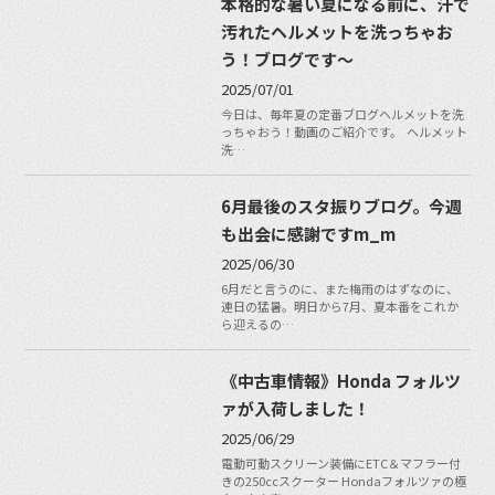
本格的な暑い夏になる前に、汗で
汚れたヘルメットを洗っちゃお
う！ブログです〜
2025/07/01
今日は、毎年夏の定番ブログヘルメットを洗
っちゃおう！動画のご紹介です。 ヘルメット
洗…
6月最後のスタ振りブログ。今週
も出会に感謝ですm_m
2025/06/30
6月だと言うのに、また梅雨のはずなのに、
連日の猛暑。明日から7月、夏本番をこれか
ら迎えるの…
《中古車情報》Honda フォルツ
ァが入荷しました！
2025/06/29
電動可動スクリーン装備にETC＆マフラー付
きの250ccスクーター Hondaフォルツァの極