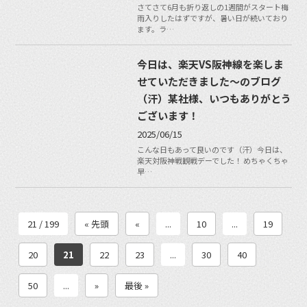
さてさて6月も折り返しの1週間がスタート梅
雨入りしたはずですが、暑い日が続いており
ます。ラ…
今日は、楽天VS阪神線を楽しま
せていただきました〜のブログ
（汗）某社様、いつもありがとう
ございます！
2025/06/15
こんな日もあって良いのです（汗）今日は、
楽天対阪神戦観戦デーでした！ めちゃくちゃ
早…
21 / 199
« 先頭
«
...
10
...
19
20
21
22
23
...
30
40
50
...
»
最後 »