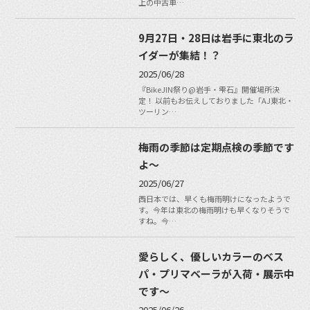
上の中古車…
9月27日・28日は岩手に東北のラ
イダーが集結！？
2025/06/28
『BikeJIN祭り@岩手・雫石』開催場所決
定！ 以前もお伝えしておりました「AJ東北・
ツーリン…
梅雨の季節は定期点検の季節です
よ〜
2025/06/27
西日本では、早くも梅雨明けになったようで
す。今年は東北の梅雨明けも早くなりそうで
すね。今…
愛らしく、優しいカラーのベス
パ・プリマベーラが入荷・展示中
です〜
2025/06/26