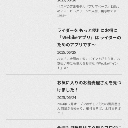
ベスパの定番モデル『プリマベーラ』125cc
のアマービレグリーンが入荷、展示中です！
1968…
ライダーを もっと便利にお得に
『 Webikeアプリ』は ライダーの
ためのアプリです〜
2025/06/25
お支払い金額の１％のポイントがもらえ、お
支払い時にも使えるお得な『Webikeポイン
ト』 &n…
お気に入りのお蕎麦屋さんを見つ
けました！
2025/06/24
2024年12月オープンの新しい形のお蕎麦屋さ
ん 前菜から始まり、細打ちそば、太打ちそば
とコ…
今週も月曜日はスタ振りブログに