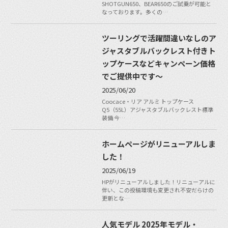
SHOTGUN650、BEAR650のご試乗が可能と
なっております。多くの…
ツーリングで活躍間違いなしのア
ジャスタブルバックレスト付きト
ップケースなどキャンペーン価格
でご提供中です〜
2025/06/20
Coocace・リア アルミ トップケース
Q5（55L）アジャスタブルバックレスト標準
装備 今…
ホームページがリニューアルしま
した！
2025/06/19
HPがリニューアルしました！リニューアルに
伴い、この投稿環境も変更され不安だらけの
更新とな…
人気モデル 2025年モデル・