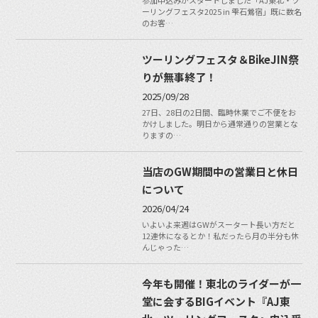
ーリングフェスタ2025 in 雫石鶯宿」既に数名
のお客…
ツーリングフェスタ＆BikeJIN祭
りが無事終了！
2025/09/28
27日、28日の2日間、臨時休業でご不便をお
かけしました。明日から通常通りの営業とな
りますの…
当店のGW期間中の営業日と休日
について
2026/04/24
いよいよ来週はGWがスータート長い方だと
12連休になるとか！私だったら月の半分も休
んじゃった…
今年も開催！東北のライダーが一
堂に会するBIGイベント『AJ東