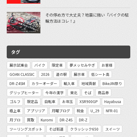
その停め方で大丈夫？地震に強い『バイクの駐
輪方法はコレ！』
タグ
展示試乗会
バイク
限定車
夢メッセみやぎ
お客様
GOAN CLASSIC
2026
道の駅
展示車
低シート高
DR-Z4SM
カラーオーダー
輸入車
地域貢献
BikeJIN祭り
グリップヒーター
今年の漢字
東北
そば
商品券
ゴルフ
限定品
自転車
お年玉
XSR900GP
Hayabusa
極上車
アプリリア
月曜ブログ
税金
U_29
NFR-01
月ブロ
買取
Kuromi
DR-Z4S
DR-Z
ツーリングスポット
そば街道
クラッシック650
スイーツ