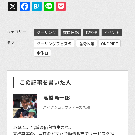
X
Facebook
Hatena
Line
Pocket
カテゴリー
ツーリング
爽快日記
お客様
イベント
タグ
ツーリングフェスタ
臨時休業
ONE RIDE
定休日
この記事を書いた人
高橋 新一郎
バイクショップティーズ 社長
1966年、宮城県仙台市生まれ。
高校卒業後、現在のヤマハ発動機販売でサービスを担