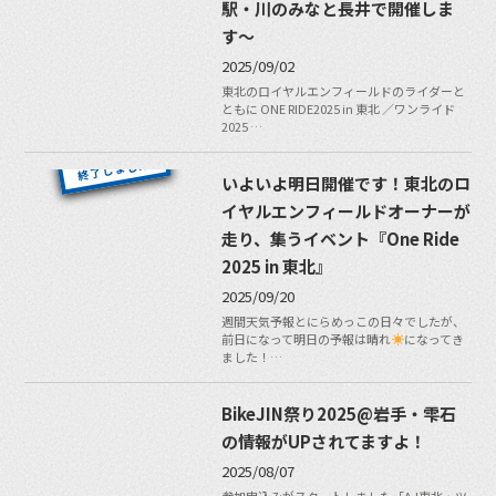
駅・川のみなと長井で開催しま
す〜
2025/09/02
東北のロイヤルエンフィールドのライダーと
ともに ONE RIDE2025 in 東北 ／ワンライド
2025 …
いよいよ明日開催です！東北のロ
イヤルエンフィールドオーナーが
走り、集うイベント『One Ride
2025 in 東北』
2025/09/20
週間天気予報とにらめっこの日々でしたが、
前日になって明日の予報は晴れ
になってき
ました！…
BikeJIN祭り2025@岩手・雫石
の情報がUPされてますよ！
2025/08/07
参加申込みがスタートしました「AJ東北・ツ