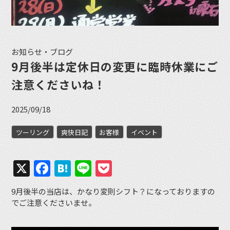
お知らせ・ブログ
9月後半は定休日の変更に臨時休業にご
注意くださいね！
2025/09/18
ツーリング
爽快日記
お客様
イベント
X
Facebook
Hatena
Line
Pocket
9月後半の当店は、かなり変則シフト？になっておりますの
でご注意くださいませ。