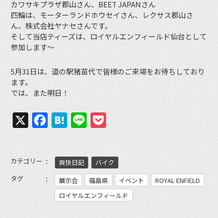
カワサキプラザ郡山さん、BEET JAPANさん
四輪は、モーターランドホウセイさん、レクサス郡山さ
ん、株式会社ヤナセさんです。
そして当店ティーズは、ロイヤルエンフィールド仙台として
参加します〜
5月31日は、道の駅猪苗代で皆様のご来場をお待ちしており
ます。
では、また明日！
X
Facebook
Hatena
Line
Pocket
カテゴリー
爽快日記
バイク
タグ
展示会
福島県
イベント
ROYAL ENFIELD
ロイヤルエンフィールド