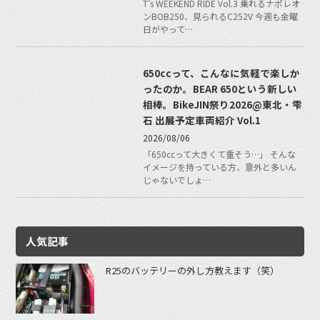
T's WEEKEND RIDE Vol.3 乗れるナポレオ
ンBOB250、見られるC252V 今週も金曜
日がやって…
650ccって、こんなに気軽で楽しか
ったのか。BEAR 650という新しい
相棒。BikeJIN祭り2026@東北・雫
石 出展予定車両紹介 Vol.1
2026/08/06
「650ccって大きくて重そう…」 そんな
イメージを持っている方、意外と多いん
じゃないでしょ…
人気記事
R25のバッテリーの外し方教えます（笑）