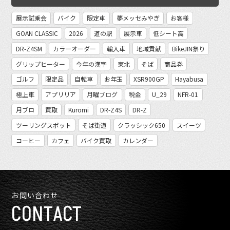
展示試乗会
バイク
限定車
夢メッセみやぎ
お客様
GOAN CLASSIC
2026
道の駅
展示車
低シート高
DR-Z4SM
カラーオーダー
輸入車
地域貢献
BikeJIN祭り
グリップヒーター
今年の漢字
東北
そば
商品券
ゴルフ
限定品
自転車
お年玉
XSR900GP
Hayabusa
極上車
アプリリア
月曜ブログ
税金
U_29
NFR-01
月ブロ
買取
Kuromi
DR-Z4S
DR-Z
ツーリングスポット
そば街道
クラッシック650
スイーツ
コーヒー
カフェ
バイク買取
カレンダー
お問い合わせ
CONTACT