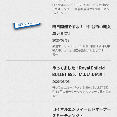
ロイヤルエンフィールドの全モデルを対象と
したキャンペーンが絶賛開催中ですが、キャ
ンペーン…
明日開催ですよ！「仙台街中輸入
車ショウ」
2026/03/13
来週末、3/14（土）15（日）開催「仙台街中
輸入車ショー」当店も出展いたします！ 一
番…
待ってました！Royal Enfield
BULLET 650、いよいよ登場！
2026/08/08
待ってました〜！Royal Enfield BULLET 650
今年3月のモーターサイクルショーで日本初お
披…
ロイヤルエンフィールドオーナー
ズミーティング・