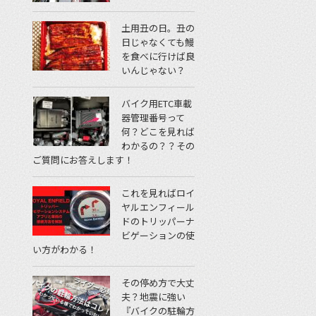
土用丑の日。丑の
日じゃなくても鰻
を食べに行けば良
いんじゃない？
バイク用ETC車載
器管理番号って
何？どこを見れば
わかるの？？その
ご質問にお答えします！
これを見ればロイ
ヤルエンフィール
ドのトリッパーナ
ビゲーションの使
い方がわかる！
その停め方で大丈
夫？地震に強い
『バイクの駐輪方