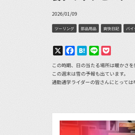
2026/01/09
ツーリング
部品用品
爽快日記
バイ
X
Facebook
Hatena
Line
Pock
この時期、日の当たる場所は暖かさを
この週末は雪の予報も出ています。
通勤通学ライダーの皆さんにとっては