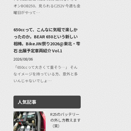
オンBOB250、見られるC252V 今週も金
曜日がやって…
650ccって、こんなに気軽で楽しか
ったのか。BEAR 650という新しい
相棒。BikeJIN祭り2026@東北・雫
石 出展予定車両紹介 Vol.1
2026/08/06
「650ccって大きくて重そう…」 そん
なイメージを持っている方、意外と多
いんじゃないでしょ…
人気記事
R25のバッテリー
の外し方教えます
（笑）