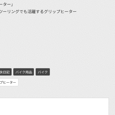
ーター」
ツーリングでも活躍するグリップヒーター
et
快日記
バイク用品
バイク
プヒーター