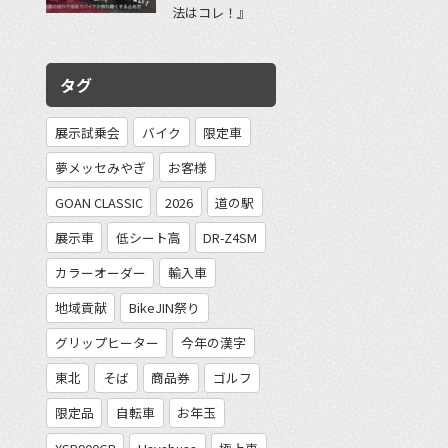
法はコレ！』
タグ
展示試乗会
バイク
限定車
夢メッセみやぎ
お客様
GOAN CLASSIC
2026
道の駅
展示車
低シート高
DR-Z4SM
カラーオーダー
輸入車
地域貢献
BikeJIN祭り
グリップヒーター
今年の漢字
東北
そば
商品券
ゴルフ
限定品
自転車
お年玉