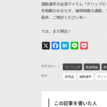
通勤通学の必須アイテム「グリップヒ
冬時期のみならず、梅雨時期の通勤、
是非、ご検討くださいね～
では、また明日！
X
Facebook
Hatena
Line
Pock
カテゴリー
ツーリング
部品用品
爽
タグ
部用品
通勤通学
グリッ
この記事を書いた人