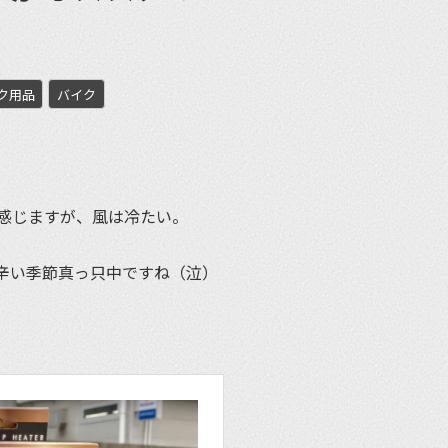
ク用品
バイク
et
感じますが、風は冷たい。
辛い季節真っ只中ですね（泣）