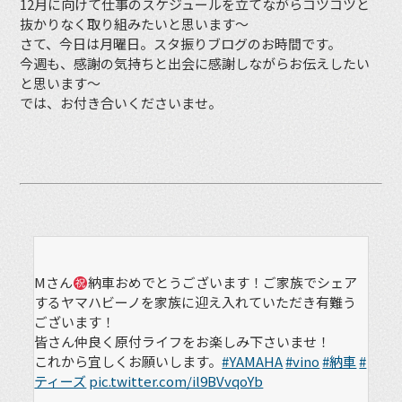
12月に向けて仕事のスケジュールを立てながらコツコツと
抜かりなく取り組みたいと思います〜
さて、今日は月曜日。スタ振りブログのお時間です。
今週も、感謝の気持ちと出会に感謝しながらお伝えしたい
と思います〜
では、お付き合いくださいませ。
Mさん
納車おめでとうございます！ご家族でシェア
するヤマハビーノを家族に迎え入れていただき有難う
ございます！
皆さん仲良く原付ライフをお楽しみ下さいませ！
これから宜しくお願いします。
#YAMAHA
#vino
#納車
#
ティーズ
pic.twitter.com/il9BVvqoYb