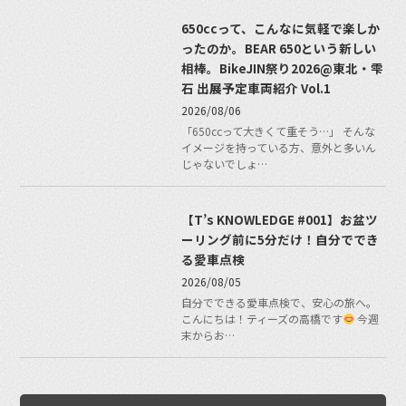
650ccって、こんなに気軽で楽しか
ったのか。BEAR 650という新しい
相棒。BikeJIN祭り2026@東北・雫
石 出展予定車両紹介 Vol.1
2026/08/06
「650ccって大きくて重そう…」 そんな
イメージを持っている方、意外と多いん
じゃないでしょ…
【T’s KNOWLEDGE #001】お盆ツ
ーリング前に5分だけ！自分ででき
る愛車点検
2026/08/05
自分でできる愛車点検で、安心の旅へ。
こんにちは！ティーズの高橋です
今週
末からお…