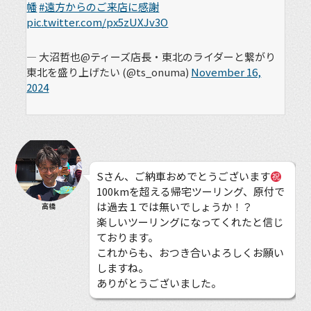
幡
#遠方からのご来店に感謝
pic.twitter.com/px5zUXJv3O
— 大沼哲也@ティーズ店長・東北のライダーと繋がり
東北を盛り上げたい (@ts_onuma)
November 16,
2024
Sさん、ご納車おめでとうございます
100kmを超える帰宅ツーリング、原付で
は過去１では無いでしょうか！？
高橋
楽しいツーリングになってくれたと信じ
ております。
これからも、おつき合いよろしくお願い
しますね。
ありがとうございました。