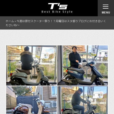
ホーム
»
今週は原付スクーター祭り！？月曜日はスタ振りブログにお付き合いく
ださいね〜