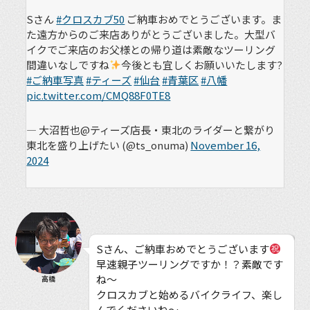
Sさん
#クロスカブ50
ご納車おめでとうございます。ま
た遠方からのご来店ありがとうございました。大型バ
イクでご来店のお父様との帰り道は素敵なツーリング
間違いなしですね
今後とも宜しくお願いいたします?
#ご納車写真
#ティーズ
#仙台
#青葉区
#八幡
pic.twitter.com/CMQ88F0TE8
— 大沼哲也@ティーズ店長・東北のライダーと繋がり
東北を盛り上げたい (@ts_onuma)
November 16,
2024
Sさん、ご納車おめでとうございます
早速親子ツーリングですか！？素敵です
ね〜
高橋
クロスカブと始めるバイクライフ、楽し
んでくださいね〜