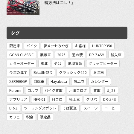
輪方法はコレ！』
タグ
限定車
バイク
夢メッセみやぎ
お客様
HUNTER350
GOAN CLASSIC
展示車
2026
道の駅
DR-Z4SM
輸入車
カラーオーダー
東北
そば
地域貢献
グリップヒーター
今年の漢字
BikeJIN祭り
クラッシック650
お年玉
XSR900GP
自転車
Hayabusa
商品券
カレンダー
Kuromi
ゴルフ
バイク買取
月曜ブログ
買取
U_29
アプリリア
NFR-01
月ブロ
極上車
クリパ
DR-Z4S
DR-Z
ツーリングスポット
そば街道
スイーツ
コーヒー
カフェ
税金
限定品