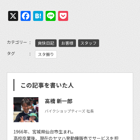
X
Facebook
Hatena
Line
Pocket
カテゴリー
爽快日記
お客様
スタッフ
タグ
スタ振り
この記事を書いた人
高橋 新一郎
バイクショップティーズ 社長
1966年、宮城県仙台市生まれ。
高校卒業後、現在のヤマハ発動機販売でサービスを担