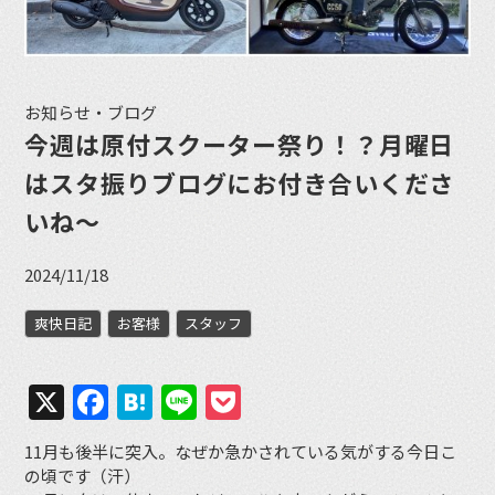
お知らせ・ブログ
今週は原付スクーター祭り！？月曜日
はスタ振りブログにお付き合いくださ
いね〜
2024/11/18
爽快日記
お客様
スタッフ
X
Facebook
Hatena
Line
Pocket
11月も後半に突入。なぜか急かされている気がする今日こ
の頃です（汗）