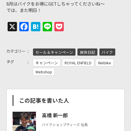
8月はバイクをお得にGETしちゃってくださいね〜
では、また明日！
X
Facebook
Hatena
Line
Pocket
カテゴリー
セール＆キャンペーン
爽快日記
バイク
タグ
キャンペーン
ROYAL ENFIELD
Webike
Webshop
この記事を書いた人
高橋 新一郎
バイクショップティーズ 社長