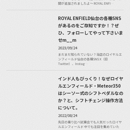
間が追加されましたよ〜 ROYAL ENFI…
ROYAL ENFIELD仙台の各種SNS
があるのをご存知ですか！？ぜ
ひ、フォローしてやって下さいま
せm__m
2023/09/24
まだまだ知られていない？当店のロイヤルエ
ンフィールド仙台の各種SNS X（旧
Twitter）、Instag…
インド人もびっくり！なぜロイヤ
ルエンフィールド・Meteor350
はシーソー式のシフトペダルなの
か？と、シフトチェンジ操作方法
について。
2022/08/24
先日の乗り比べ試乗会でも人気だったロイヤ
ルエンフィールド 中でも注目を集めていた