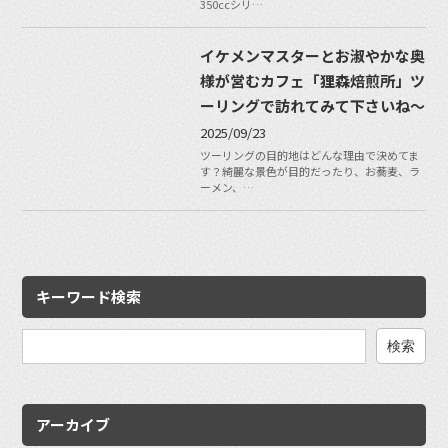
350ccシリ…
イケメンマスターとお淑やかな奥
様が営むカフェ「狸森焙煎所」ツ
ーリングで訪れてみて下さいね〜
2025/09/23
ツーリングの目的地はどんな理由で決めてま
す？綺麗な景色が目的だったり、お蕎麦、ラ
ーメン、…
キーワード検索
検
索:
アーカイブ