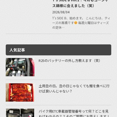
ス鶏様に会えました（笑）
2026/08/04
T’s SIDE B、始めます。 こんにちは、ティ
ーズの髙橋です
毎週火曜日はティーズ
の定休…
人気記事
R25のバッテリーの外し方教えます（笑）
土用丑の日。丑の日じゃなくても鰻を食べに行
けば良いんじゃない？
バイク用ETC車載器管理番号って何？どこを見
ればわかるの？？そのご質問にお答えします！