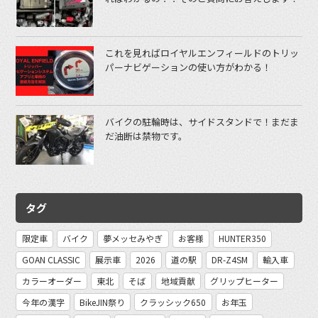
これを見ればロイヤルエンフィールドのトリッ
パーナビゲーションの使い方がわかる！
バイクの駐輪時は、サイドスタンドで！まだま
だ油断は禁物です。
タグ
限定車
バイク
夢メッセみやぎ
お客様
HUNTER350
GOAN CLASSIC
展示車
2026
道の駅
DR-Z4SM
輸入車
カラーオーダー
東北
そば
地域貢献
グリップヒーター
今年の漢字
BikeJIN祭り
クラッシック650
お年玉