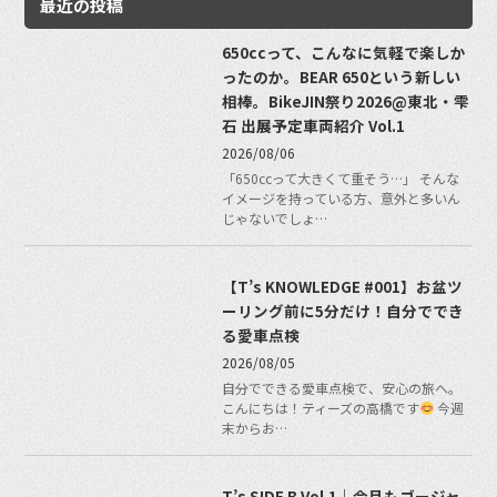
最近の投稿
650ccって、こんなに気軽で楽しか
ったのか。BEAR 650という新しい
相棒。BikeJIN祭り2026@東北・雫
石 出展予定車両紹介 Vol.1
2026/08/06
「650ccって大きくて重そう…」 そんな
イメージを持っている方、意外と多いん
じゃないでしょ…
【T’s KNOWLEDGE #001】お盆ツ
ーリング前に5分だけ！自分ででき
る愛車点検
2026/08/05
自分でできる愛車点検で、安心の旅へ。
こんにちは！ティーズの高橋です
今週
末からお…
T’s SIDE B Vol.1｜今月もゴージャ