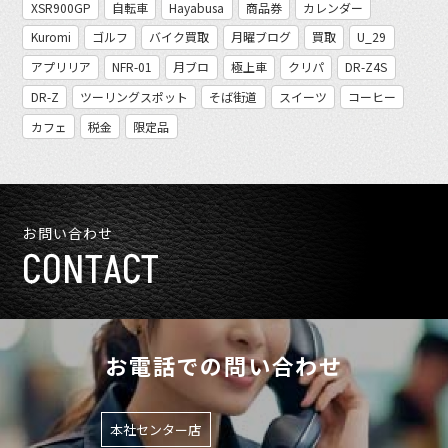
XSR900GP
自転車
Hayabusa
商品券
カレンダー
Kuromi
ゴルフ
バイク買取
月曜ブログ
買取
U_29
アプリリア
NFR-01
月ブロ
極上車
クリパ
DR-Z4S
DR-Z
ツーリングスポット
そば街道
スイーツ
コーヒー
カフェ
税金
限定品
お問い合わせ
CONTACT
お電話での問い合わせ
本社センター店