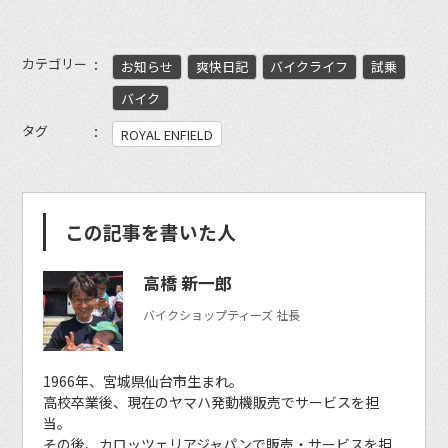
カテゴリー
お知らせ
爽快日記
バイクライフ
試乗
バイク
タグ
ROYAL ENFIELD
この記事を書いた人
高橋 新一郎
バイクショップティーズ 社長
1966年、宮城県仙台市生まれ。
高校卒業後、現在のヤマハ発動機販売でサービスを担
当。
その後、カロッツェリアジャパンで販売・サービスを担