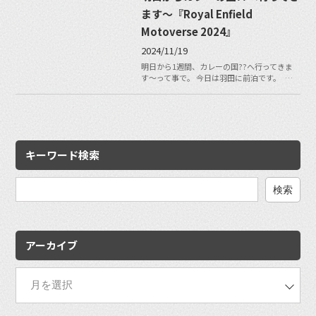
ます〜『Royal Enfield
Motoverse 2024』
2024/11/19
明日から1週間、カレーの国??へ行ってきま
す〜って事で。 今日は羽田に前泊です。 …
キーワード検索
検
索:
アーカイブ