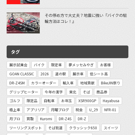
その停め方で大丈夫？地震に強い『バイクの駐
輪方法はコレ！』
タグ
展示試乗会
バイク
限定車
夢メッセみやぎ
お客様
GOAN CLASSIC
2026
道の駅
展示車
低シート高
DR-Z4SM
カラーオーダー
輸入車
地域貢献
BikeJIN祭り
グリップヒーター
今年の漢字
東北
そば
商品券
ゴルフ
限定品
自転車
お年玉
XSR900GP
Hayabusa
極上車
アプリリア
月曜ブログ
税金
U_29
NFR-01
月ブロ
買取
Kuromi
DR-Z4S
DR-Z
ツーリングスポット
そば街道
クラッシック650
スイーツ