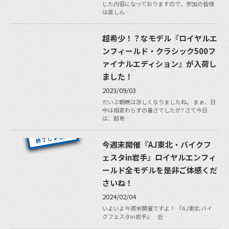
じた内容になっておりますので、参加の皆様
は楽しん…
超希少！？なモデル『ロイヤルエ
ンフィールド・クラシック500フ
ァイナルエディション』が入荷し
ました！
2023/09/03
だいぶ朝晩は涼しくなりましたね。 まぁ、日
中は相変わらずの暑さでしたが? さて今日
は、超希…
今週末開催『AJ東北・バイクフ
ェスタin岩手』ロイヤルエンフィ
ールド全モデルを是非ご体感くだ
さいね！
2024/02/04
いよいよ今週末開催ですよ！ 『AJ東北 バイ
クフェスタin岩手』 会…