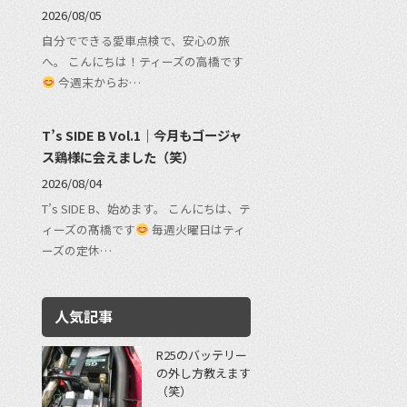
2026/08/05
自分でできる愛車点検で、安心の旅
へ。 こんにちは！ティーズの高橋です
今週末からお…
T’s SIDE B Vol.1｜今月もゴージャ
ス鶏様に会えました（笑）
2026/08/04
T’s SIDE B、始めます。 こんにちは、テ
ィーズの髙橋です
毎週火曜日はティ
ーズの定休…
人気記事
R25のバッテリー
の外し方教えます
（笑）