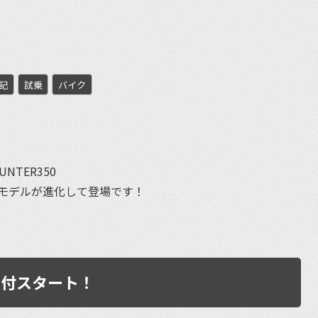
記
試乗
バイク
et
NTER350
モデルが進化して登場です！
約受付スタート！