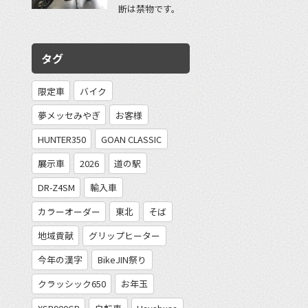
断は禁物です。
タグ
限定車
バイク
夢メッセみやぎ
お客様
HUNTER350
GOAN CLASSIC
展示車
2026
道の駅
DR-Z4SM
輸入車
カラーオーダー
東北
そば
地域貢献
グリップヒーター
今年の漢字
BikeJIN祭り
クラッシック650
お年玉