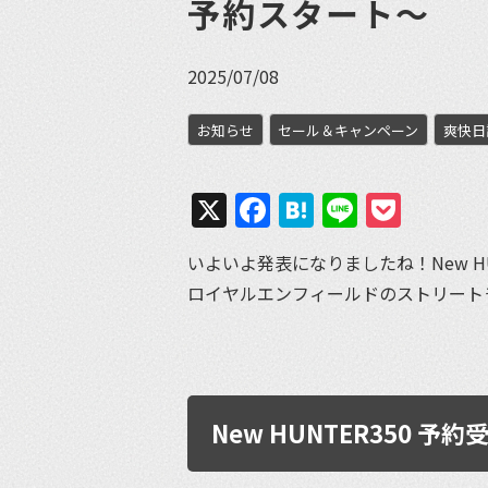
予約スタート〜
2025/07/08
お知らせ
セール＆キャンペーン
爽快日
X
Facebook
Hatena
Line
Pock
いよいよ発表になりましたね！New HU
ロイヤルエンフィールドのストリート
New HUNTER350 予