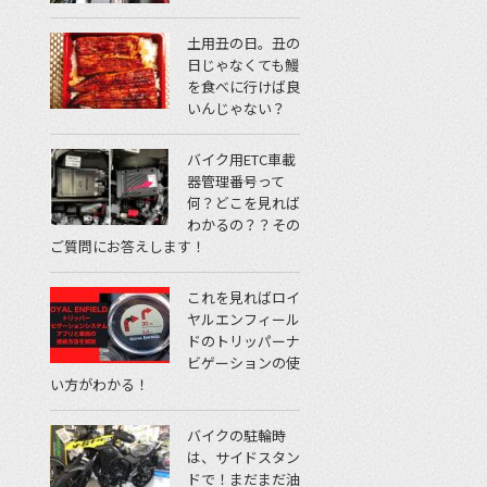
土用丑の日。丑の
日じゃなくても鰻
を食べに行けば良
いんじゃない？
バイク用ETC車載
器管理番号って
何？どこを見れば
わかるの？？その
ご質問にお答えします！
これを見ればロイ
ヤルエンフィール
ドのトリッパーナ
ビゲーションの使
い方がわかる！
バイクの駐輪時
は、サイドスタン
ドで！まだまだ油