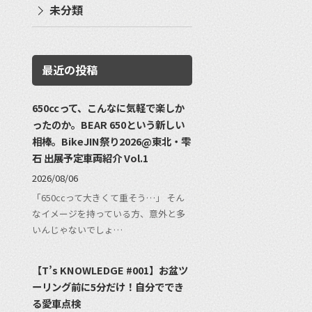
未分類
最近の投稿
650ccって、こんなに気軽で楽しか
ったのか。BEAR 650という新しい
相棒。BikeJIN祭り2026@東北・雫
石 出展予定車両紹介 Vol.1
2026/08/06
「650ccって大きくて重そう…」 そん
なイメージを持っている方、意外と多
いんじゃないでしょ…
【T’s KNOWLEDGE #001】お盆ツ
ーリング前に5分だけ！自分ででき
る愛車点検