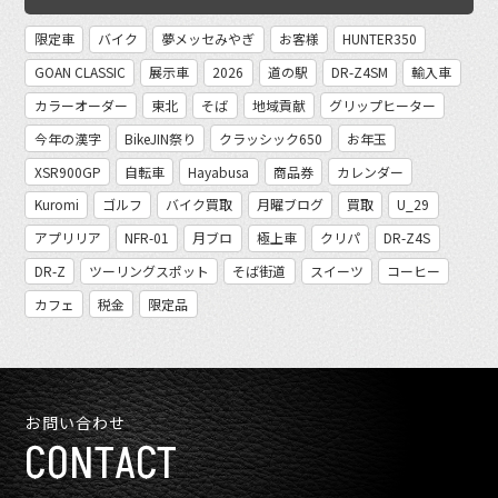
限定車
バイク
夢メッセみやぎ
お客様
HUNTER350
GOAN CLASSIC
展示車
2026
道の駅
DR-Z4SM
輸入車
カラーオーダー
東北
そば
地域貢献
グリップヒーター
今年の漢字
BikeJIN祭り
クラッシック650
お年玉
XSR900GP
自転車
Hayabusa
商品券
カレンダー
Kuromi
ゴルフ
バイク買取
月曜ブログ
買取
U_29
アプリリア
NFR-01
月ブロ
極上車
クリパ
DR-Z4S
DR-Z
ツーリングスポット
そば街道
スイーツ
コーヒー
カフェ
税金
限定品
お問い合わせ
CONTACT