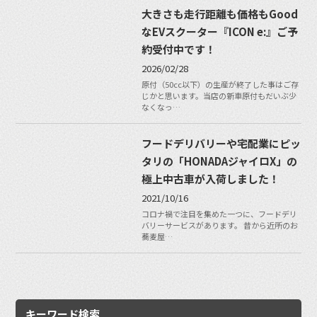
大きさも走行距離も価格もGood
なEVスクーター『ICON e:』ご予
約受付中です！
2026/02/28
原付（50cc以下）の生産が終了した事はご存
じかと思います。当店の新車原付もだいぶ少
なくなっ…
フードデリバリーや宅配業にピッ
タリの「HONADAジャイロX」の
極上中古車が入荷しました！
2021/10/16
コロナ禍で注目を集めた一つに、フードデリ
バリーサービスがあります。 昔から近所のお
蕎麦屋…
キーワード検索