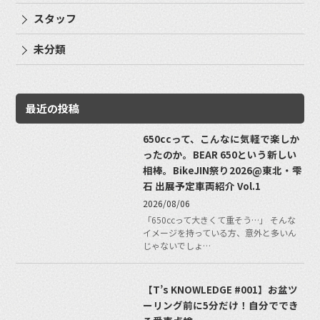
スタッフ
未分類
最近の投稿
650ccって、こんなに気軽で楽しか
ったのか。BEAR 650という新しい
相棒。BikeJIN祭り2026@東北・雫
石 出展予定車両紹介 Vol.1
2026/08/06
「650ccって大きくて重そう…」 そんな
イメージを持っている方、意外と多いん
じゃないでしょ…
【T’s KNOWLEDGE #001】お盆ツ
ーリング前に5分だけ！自分ででき