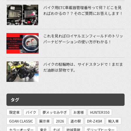
バイク用ETC車載器管理番号って何？どこを見
ればわかるの？？そのご質問にお答えします！
これを見ればロイヤルエンフィールドのトリッ
パーナビゲーションの使い方がわかる！
バイクの駐輪時は、サイドスタンドで！まだま
だ油断は禁物です。
タグ
限定車
バイク
夢メッセみやぎ
お客様
HUNTER350
GOAN CLASSIC
展示車
2026
道の駅
DR-Z4SM
輸入車
カラーオーダー
東北
そば
地域貢献
グリップヒーター