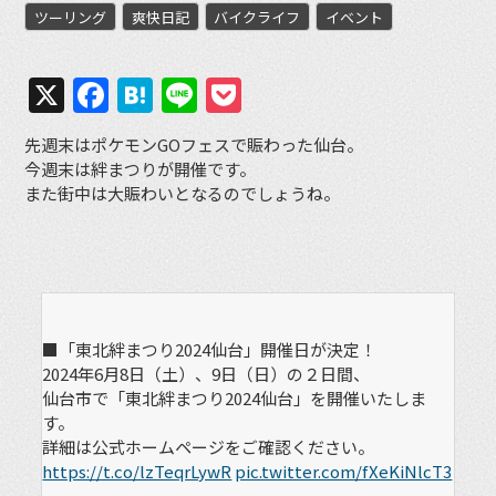
ツーリング
爽快日記
バイクライフ
イベント
X
Facebook
Hatena
Line
Pocket
先週末はポケモンGOフェスで賑わった仙台。
今週末は絆まつりが開催です。
また街中は大賑わいとなるのでしょうね。
■「東北絆まつり2024仙台」開催日が決定！
2024年6月8日（土）、9日（日）の２日間、
仙台市で「東北絆まつり2024仙台」を開催いたしま
す。
詳細は公式ホームページをご確認ください。
https://t.co/lzTeqrLywR
pic.twitter.com/fXeKiNlcT3