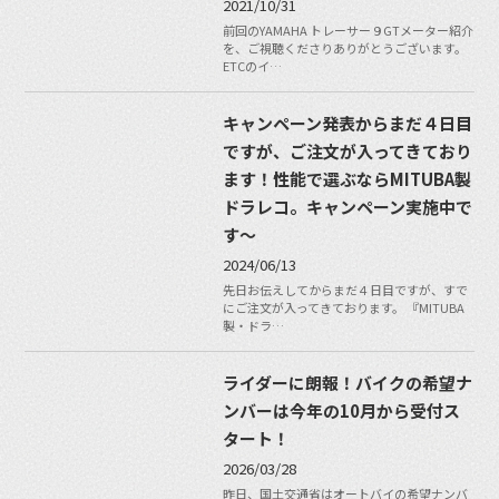
2021/10/31
前回のYAMAHA トレーサー９GTメーター紹介
を、ご視聴くださりありがとうございます。
ETCのイ…
キャンペーン発表からまだ４日目
ですが、ご注文が入ってきており
ます！性能で選ぶならMITUBA製
ドラレコ。キャンペーン実施中で
す〜
2024/06/13
先日お伝えしてからまだ４日目ですが、すで
にご注文が入ってきております。 『MITUBA
製・ドラ…
ライダーに朗報！バイクの希望ナ
ンバーは今年の10月から受付ス
タート！
2026/03/28
昨日、国土交通省はオートバイの希望ナンバ