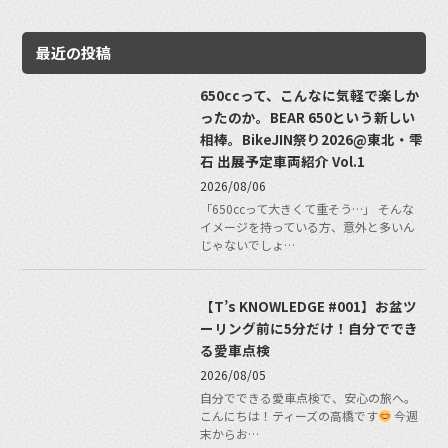
最近の投稿
650ccって、こんなに気軽で楽しか
ったのか。BEAR 650という新しい
相棒。BikeJIN祭り2026@東北・雫
石 出展予定車両紹介 Vol.1
2026/08/06
「650ccって大きくて重そう…」 そんな
イメージを持っている方、意外と多いん
じゃないでしょ…
【T’s KNOWLEDGE #001】お盆ツ
ーリング前に5分だけ！自分ででき
る愛車点検
2026/08/05
自分でできる愛車点検で、安心の旅へ。
こんにちは！ティーズの高橋です
今週
末からお…