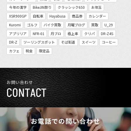
今年の漢字
BikeJIN祭り
クラッシック650
お年玉
XSR900GP
自転車
Hayabusa
商品券
カレンダー
Kuromi
ゴルフ
バイク買取
月曜ブログ
買取
U_29
アプリリア
NFR-01
月ブロ
極上車
クリパ
DR-Z4S
DR-Z
ツーリングスポット
そば街道
スイーツ
コーヒー
カフェ
税金
限定品
お問い合わせ
CONTACT
お電話での問い合わせ