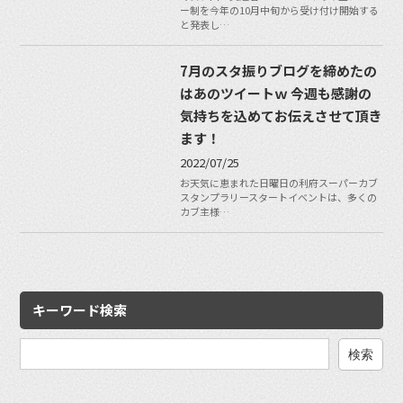
ー制を今年の10月中旬から受け付け開始する
と発表し…
7月のスタ振りブログを締めたの
はあのツイートｗ 今週も感謝の
気持ちを込めてお伝えさせて頂き
ます！
2022/07/25
お天気に恵まれた日曜日の利府スーパーカブ
スタンプラリースタートイベントは、多くの
カブ主様…
キーワード検索
検
索: