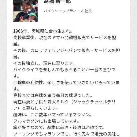
高橋 新一郎
バイクショップティーズ 社長
1966年、宮城県仙台市生まれ。
高校卒業後、現在のヤマハ発動機販売でサービスを担
当。
その後、カロッツェリアジャパンで販売・サービスを担
当。
その後独立し、現在に至ります。
バイクライフを楽しんでもらえることが一番の喜びで
す。
二輪車の利便性、楽しさを伝えていきたいと思っていま
す。
高校までは白球を追う毎日の球児でした。
現在は妻と子供と愛犬ミルク（ジャックラッセルテリ
ア）と暮らしています。
趣味は、ここ数年ハマっているマラソン。
フルマラソンにも出場しています。
旅が好きなので、基本は前泊・後泊は必須です。
ツーリングでもマラソンでも、行く先々で地元の美味し