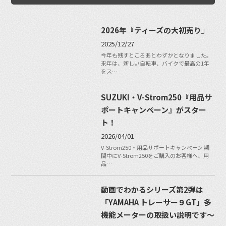
2026年『ティーズの大初売り』
2025/12/27
今年も残すところあとわずかとなりました。
来年は、新しい自転車、バイクで最高の1年
をス…
SUZUKI・V-Strom250『用品サ
ポートキャンペーン』がスター
ト！
2026/04/01
V-Strom250・用品サポートキャンペーン 期
間中にV-Strom250をご購入のお客様へ、用
品…
動画でわかるシリーズ第2弾は
「YAMAHA トレーサー９GT」多
機能メーターの取扱い説明です〜