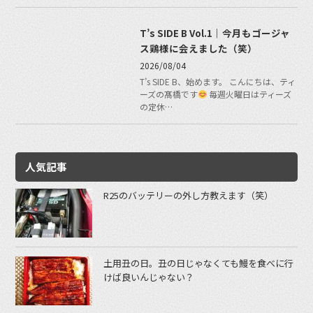
T’s SIDE B Vol.1｜今月もゴージャ
ス鶏様に会えました（笑）
2026/08/04
T’s SIDE B、始めます。 こんにちは、ティ
ーズの髙橋です
毎週火曜日はティーズ
の定休…
人気記事
R25のバッテリーの外し方教えます（笑）
土用丑の日。丑の日じゃなくても鰻を食べに行
けば良いんじゃない？