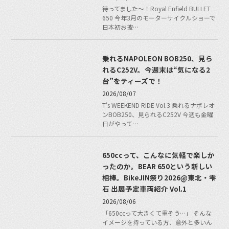
待ってました〜！Royal Enfield BULLET
650 今年3月のモーターサイクルショーで
日本初お披…
乗れるNAPOLEON BOB250、見ら
れるC252V。今週末は“気になる2
台”をティーズで！
2026/08/07
T's WEEKEND RIDE Vol.3 乗れるナポレオ
ンBOB250、見られるC252V 今週も金曜
日がやって…
650ccって、こんなに気軽で楽しか
ったのか。BEAR 650という新しい
相棒。BikeJIN祭り2026@東北・雫
石 出展予定車両紹介 Vol.1
2026/08/06
「650ccって大きくて重そう…」 そんな
イメージを持っている方、意外と多いん