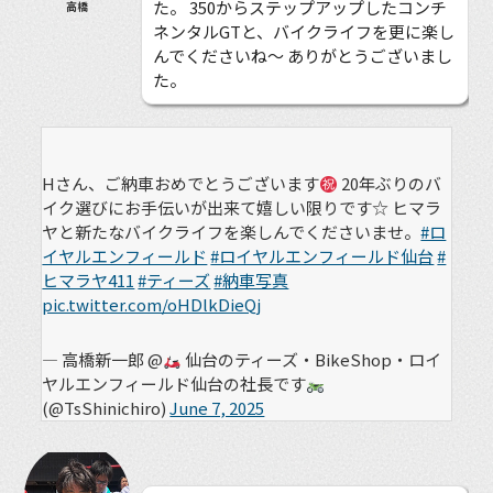
た。 350からステップアップしたコンチ
高橋
ネンタルGTと、バイクライフを更に楽し
んでくださいね〜 ありがとうございまし
た。
Hさん、ご納車おめでとうございます
20年ぶりのバ
イク選びにお手伝いが出来て嬉しい限りです☆ ヒマラ
ヤと新たなバイクライフを楽しんでくださいませ。
#ロ
イヤルエンフィールド
#ロイヤルエンフィールド仙台
#
ヒマラヤ411
#ティーズ
#納車写真
pic.twitter.com/oHDlkDieQj
— 高橋新一郎 @
仙台のティーズ・BikeShop・ロイ
ヤルエンフィールド仙台の社長です
(@TsShinichiro)
June 7, 2025