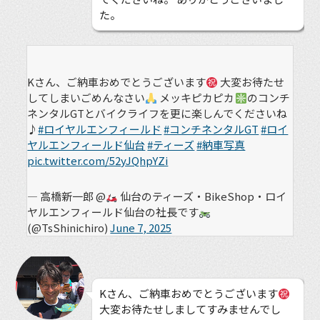
た。
Kさん、ご納車おめでとうございます
大変お待たせ
してしまいごめんなさい
メッキピカピカ
のコンチ
ネンタルGTとバイクライフを更に楽しんでくださいね
♪
#ロイヤルエンフィールド
#コンチネンタルGT
#ロイ
ヤルエンフィールド仙台
#ティーズ
#納車写真
pic.twitter.com/52yJQhpYZi
— 高橋新一郎 @
仙台のティーズ・BikeShop・ロイ
ヤルエンフィールド仙台の社長です
(@TsShinichiro)
June 7, 2025
Kさん、ご納車おめでとうございます
大変お待たせしましてすみませんでし