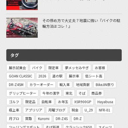
その停め方で大丈夫？地震に強い『バイクの駐
輪方法はコレ！』
タグ
展示試乗会
バイク
限定車
夢メッセみやぎ
お客様
GOAN CLASSIC
2026
道の駅
展示車
低シート高
DR-Z4SM
カラーオーダー
輸入車
地域貢献
BikeJIN祭り
グリップヒーター
今年の漢字
東北
そば
商品券
ゴルフ
限定品
自転車
お年玉
XSR900GP
Hayabusa
極上車
アプリリア
月曜ブログ
税金
U_29
NFR-01
月ブロ
買取
Kuromi
DR-Z4S
DR-Z
ツーリングスポット
そば街道
クラッシック650
スイーツ