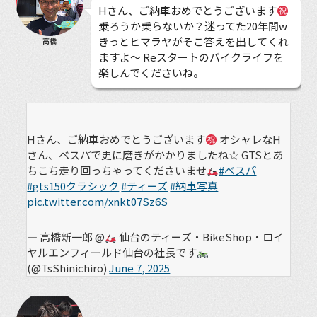
Hさん、ご納車おめでとうございます
乗ろうか乗らないか？迷ってた20年間w
きっとヒマラヤがそこ答えを出してくれ
高橋
ますよ〜 Reスタートのバイクライフを
楽しんでくださいね。
Hさん、ご納車おめでとうございます
オシャレなH
さん、ベスパで更に磨きがかかりましたね☆ GTSとあ
ちこち走り回っちゃってくださいませ
#ベスパ
#gts150クラシック
#ティーズ
#納車写真
pic.twitter.com/xnkt07Sz6S
— 高橋新一郎 @
仙台のティーズ・BikeShop・ロイ
ヤルエンフィールド仙台の社長です
(@TsShinichiro)
June 7, 2025