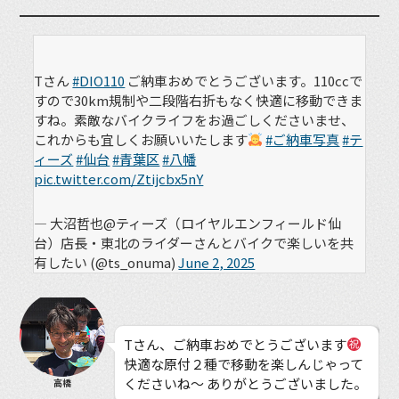
Tさん
#DIO110
ご納車おめでとうございます。110ccで
すので30km規制や二段階右折もなく快適に移動できま
すね。素敵なバイクライフをお過ごしくださいませ、
これからも宜しくお願いいたします
#ご納車写真
#テ
ィーズ
#仙台
#青葉区
#八幡
pic.twitter.com/Ztijcbx5nY
— 大沼哲也@ティーズ（ロイヤルエンフィールド仙
台）店長・東北のライダーさんとバイクで楽しいを共
有したい (@ts_onuma)
June 2, 2025
Tさん、ご納車おめでとうございます
快適な原付２種で移動を楽しんじゃって
くださいね〜 ありがとうございました。
高橋