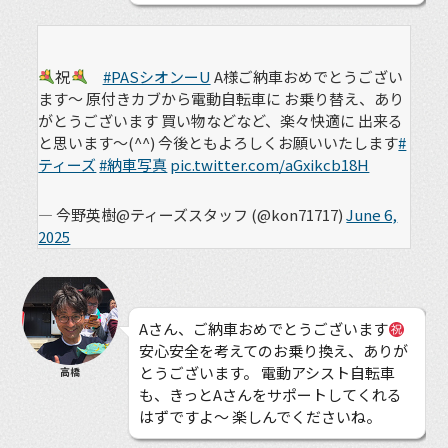
祝
#PASシオンーU
A様ご納車おめでとうござい
ます〜 原付きカブから電動自転車に お乗り替え、あり
がとうございます 買い物などなど、楽々快適に 出来る
と思います〜(^^) 今後ともよろしくお願いいたします
#
ティーズ
#納車写真
pic.twitter.com/aGxikcb18H
— 今野英樹@ティーズスタッフ (@kon71717)
June 6,
2025
Aさん、ご納車おめでとうございます
安心安全を考えてのお乗り換え、ありが
とうございます。 電動アシスト自転車
高橋
も、きっとAさんをサポートしてくれる
はずですよ〜 楽しんでくださいね。