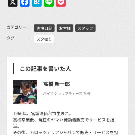
X
Facebook
Hatena
Line
Pocket
カテゴリー
爽快日記
お客様
スタッフ
タグ
スタ振り
この記事を書いた人
高橋 新一郎
バイクショップティーズ 社長
1966年、宮城県仙台市生まれ。
高校卒業後、現在のヤマハ発動機販売でサービスを担
当。
その後、カロッツェリアジャパンで販売・サービスを担