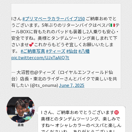
Iさん
#プリマベーラカラーバイブ150
ご納車おめでと
うございます。5年ぶりのリターンバイクはベスパ
テ
ールBOXに背もたれのパッドも装着し2人乗りも安心・
安全ですね。奥様とタンデムツーリング楽しまれて下
さいませ
これからもどうぞ宜しくお願いいたしま
す。
#ご納車写真
#ティーズ
#仙台
#八幡
pic.twitter.com/UJxTaAlQ7t
— 大沼哲也@ティーズ（ロイヤルエンフィールド仙
台）店長・東北のライダーさんとバイクで楽しいを共
有したい (@ts_onuma)
June 7, 2025
I さん、ご納車おめでとうございます
奥様とのタンデムツーリング、楽しみで
すね〜 オシャレカラーのベスパと楽しん
高橋
でくださいね。 ありがとうございまし