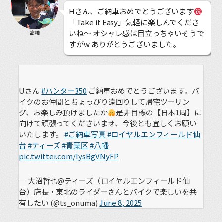
Hさん、ご納車おめでとうございます
「Take it Easy」気軽に楽しんでくださ
いね〜 オシャレ感は目立っちゃいそうで
高橋
すがw ありがとうございました。
Uさん
#ハンター350
ご納車おめでとうございます。バ
イクのお仲間とちょっぴり遠回りして帰宅ツーリン
グ、お楽しみ頂けましたか
是非目標の【日本1周】に
向けて頑張ってくださいませ、今後とも宜しくお願い
いたします。
#ご納車写真
#ロイヤルエンフィールド仙
台
#ティーズ
#青葉区
#八幡
pic.twitter.com/IysBgVNyFP
— 大沼哲也@ティーズ（ロイヤルエンフィールド仙
台）店長・東北のライダーさんとバイクで楽しいを共
有したい (@ts_onuma)
June 8, 2025