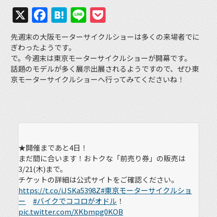
X
Facebook
Hatena
Line
Pocket
先週末の大阪モーターサイクルショーは多くの来場者でに
ぎわったようです。
で。今週末は東京モーターサイクルショーが開幕です。
話題のモデルが多く展示出展されるようですので、ぜひ東
京モーターサイクルショーへ行ってみてくださいね！
★開催まであと4日！
まだ間に合います！おトクな「前売り券」の販売は
3/21(木)まで。
チケットの詳細は公式サイトをご確認ください。
https://t.co/iJSKa5398Z
#東京モーターサイクルショ
ー
#バイクでココロがオドル
！
pic.twitter.com/XKbmpg0KOB