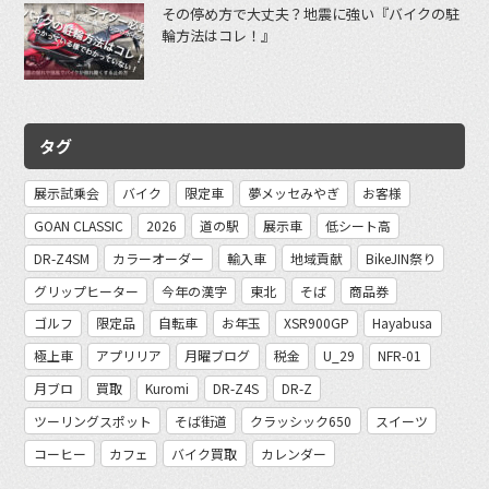
その停め方で大丈夫？地震に強い『バイクの駐
輪方法はコレ！』
タグ
展示試乗会
バイク
限定車
夢メッセみやぎ
お客様
GOAN CLASSIC
2026
道の駅
展示車
低シート高
DR-Z4SM
カラーオーダー
輸入車
地域貢献
BikeJIN祭り
グリップヒーター
今年の漢字
東北
そば
商品券
ゴルフ
限定品
自転車
お年玉
XSR900GP
Hayabusa
極上車
アプリリア
月曜ブログ
税金
U_29
NFR-01
月ブロ
買取
Kuromi
DR-Z4S
DR-Z
ツーリングスポット
そば街道
クラッシック650
スイーツ
コーヒー
カフェ
バイク買取
カレンダー