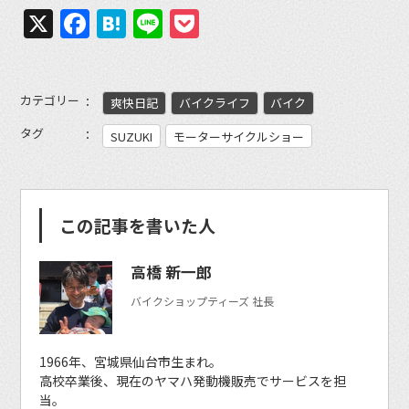
X
Facebook
Hatena
Line
Pocket
カテゴリー
爽快日記
バイクライフ
バイク
タグ
SUZUKI
モーターサイクルショー
この記事を書いた人
高橋 新一郎
バイクショップティーズ 社長
1966年、宮城県仙台市生まれ。
高校卒業後、現在のヤマハ発動機販売でサービスを担
当。