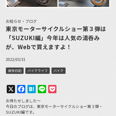
お知らせ・ブログ
東京モーターサイクルショー第３弾は
「SUZUKI編」今年は人気の湯呑み
が、Webで買えますよ！
2022/03/31
爽快日記
バイクライフ
バイク
X
Facebook
Hatena
Line
Pocket
お待たせしました〜
今日のブログは、東京モーターサイクルショー第３弾・
SUZUKI編です。