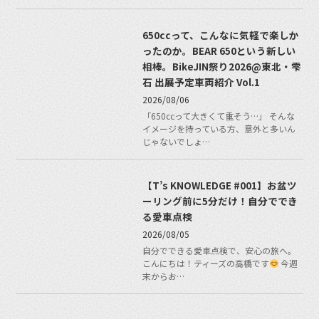
650ccって、こんなに気軽で楽しか
ったのか。BEAR 650という新しい
相棒。BikeJIN祭り2026@東北・雫
石 出展予定車両紹介 Vol.1
2026/08/06
「650ccって大きくて重そう…」 そんな
イメージを持っている方、意外と多いん
じゃないでしょ…
【T’s KNOWLEDGE #001】お盆ツ
ーリング前に5分だけ！自分ででき
る愛車点検
2026/08/05
自分でできる愛車点検で、安心の旅へ。
こんにちは！ティーズの高橋です
今週
末からお…