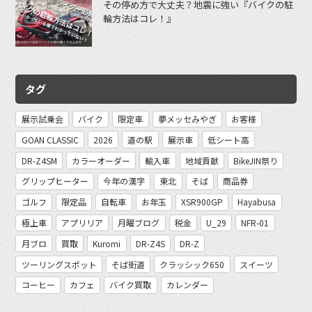
その停め方で大丈夫？地震に強い『バイクの駐
輪方法はコレ！』
タグ
展示試乗会
バイク
限定車
夢メッセみやぎ
お客様
GOAN CLASSIC
2026
道の駅
展示車
低シート高
DR-Z4SM
カラーオーダー
輸入車
地域貢献
BikeJIN祭り
グリップヒーター
今年の漢字
東北
そば
商品券
ゴルフ
限定品
自転車
お年玉
XSR900GP
Hayabusa
極上車
アプリリア
月曜ブログ
税金
U_29
NFR-01
月ブロ
買取
Kuromi
DR-Z4S
DR-Z
ツーリングスポット
そば街道
クラッシック650
スイーツ
コーヒー
カフェ
バイク買取
カレンダー