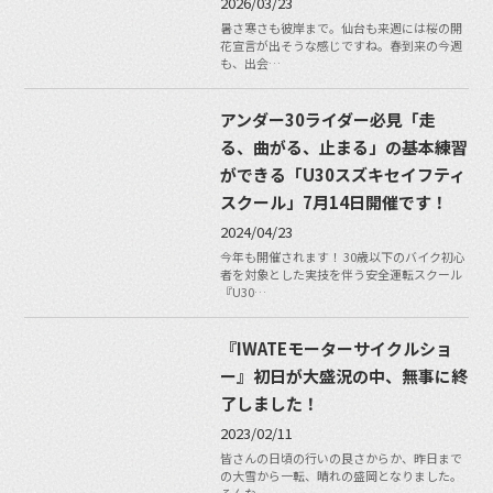
2026/03/23
暑さ寒さも彼岸まで。仙台も来週には桜の開
花宣言が出そうな感じですね。春到来の今週
も、出会…
アンダー30ライダー必見「走
る、曲がる、止まる」の基本練習
ができる「U30スズキセイフティ
スクール」7月14日開催です！
2024/04/23
今年も開催されます！ 30歳以下のバイク初心
者を対象とした実技を伴う安全運転スクール
『U30…
『IWATEモーターサイクルショ
ー』初日が大盛況の中、無事に終
了しました！
2023/02/11
皆さんの日頃の行いの良さからか、昨日まで
の大雪から一転、晴れの盛岡となりました。
そんな…