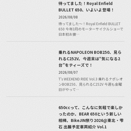
待ってました！Royal Enfield
BULLET 650、いよいよ登場！
2026/08/08
待ってました〜！Royal Enfield BULLET
650 今年3月のモーターサイクルショーで
日本初お披…
乗れるNAPOLEON BOB250、見ら
れるC252V。今週末は“気になる2
台”をティーズで！
2026/08/07
T's WEEKEND RIDE Vol.3 乗れるナポレオ
ンBOB250、見られるC252V 今週も金曜
日がやって…
650ccって、こんなに気軽で楽しか
ったのか。BEAR 650という新しい
相棒。BikeJIN祭り2026@東北・雫
石 出展予定車両紹介 Vol.1