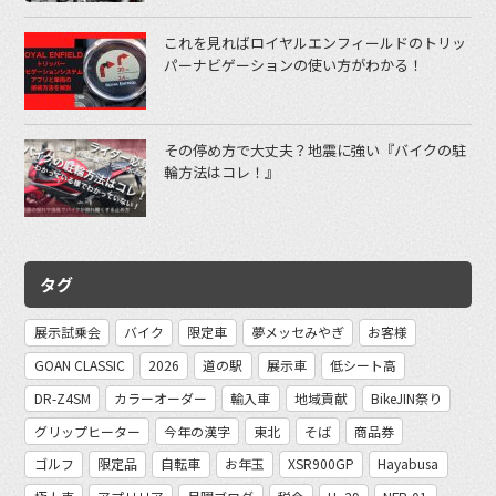
これを見ればロイヤルエンフィールドのトリッ
パーナビゲーションの使い方がわかる！
その停め方で大丈夫？地震に強い『バイクの駐
輪方法はコレ！』
タグ
展示試乗会
バイク
限定車
夢メッセみやぎ
お客様
GOAN CLASSIC
2026
道の駅
展示車
低シート高
DR-Z4SM
カラーオーダー
輸入車
地域貢献
BikeJIN祭り
グリップヒーター
今年の漢字
東北
そば
商品券
ゴルフ
限定品
自転車
お年玉
XSR900GP
Hayabusa