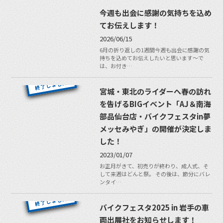
今週も出会に感謝の気持ちを込め
てお伝えします！
2026/06/15
6月の折り返しの1週間今週も出会に感謝の気
持ちを込めてお伝えしたいと思います〜で
は、お付き…
宮城・東北のライダーへ春の訪れ
を告げるBIGイベント「AJ＆南海
部品仙台店・バイクフェスタin夢
メッセみやぎ」の開催が決定しま
した！
2023/01/07
お正月がきて、初売りが終わり、成人式、そ
して来週はどんと祭。 その後は、節分にバレ
ンタイ…
バイクフェスタ2025 in 岩手の車
両出展社をお知らせします！