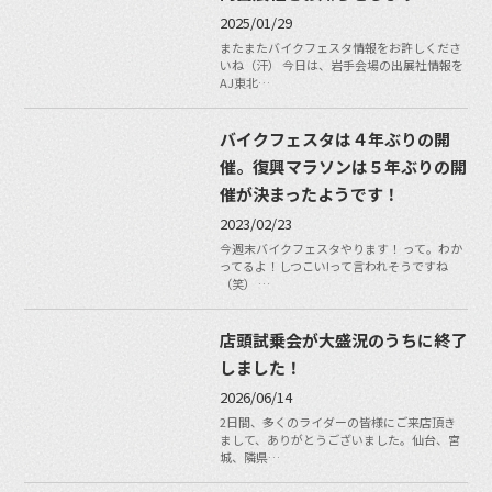
2025/01/29
またまたバイクフェスタ情報をお許しくださ
いね（汗） 今日は、岩手会場の出展社情報を
AJ東北…
バイクフェスタは４年ぶりの開
催。復興マラソンは５年ぶりの開
催が決まったようです！
2023/02/23
今週末バイクフェスタやります！ って。わか
ってるよ！しつこい!って言われそうですね
（笑） …
店頭試乗会が大盛況のうちに終了
しました！
2026/06/14
2日間、多くのライダーの皆様にご来店頂き
まして、ありがとうございました。仙台、宮
城、隣県…