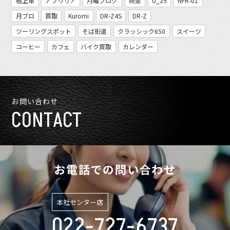
極上車
アプリリア
月曜ブログ
税金
U_29
NFR-01
月ブロ
買取
Kuromi
DR-Z4S
DR-Z
ツーリングスポット
そば街道
クラッシック650
スイーツ
コーヒー
カフェ
バイク買取
カレンダー
お問い合わせ
CONTACT
お電話での問い合わせ
本社センター店
022-727-6737