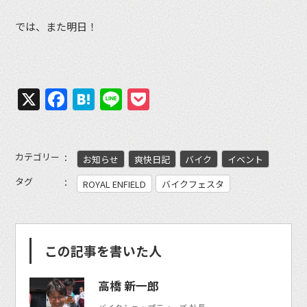
では、また明日！
X
Facebook
Hatena
Line
Pocket
カテゴリー
お知らせ
爽快日記
バイク
イベント
タグ
ROYAL ENFIELD
バイクフェスタ
この記事を書いた人
高橋 新一郎