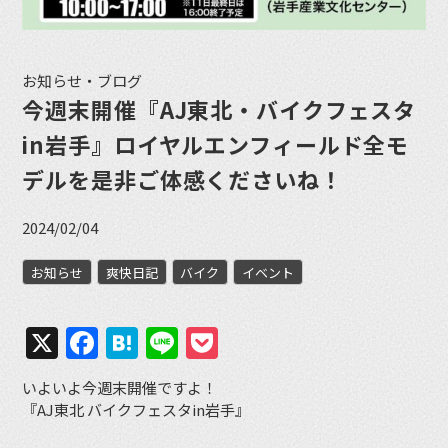
お知らせ・ブログ
今週末開催『AJ東北・バイクフェスタ
in岩手』ロイヤルエンフィールド全モ
デルを是非ご体感くださいね！
2024/02/04
お知らせ
爽快日記
バイク
イベント
X
Facebook
Hatena
Line
Pocket
いよいよ今週末開催ですよ！
『AJ東北 バイクフェスタin岩手』