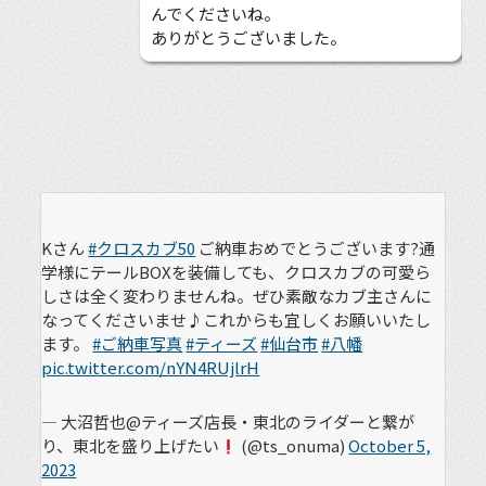
んでくださいね。
ありがとうございました。
Kさん
#クロスカブ50
ご納車おめでとうございます?通
学様にテールBOXを装備しても、クロスカブの可愛ら
しさは全く変わりませんね。ぜひ素敵なカブ主さんに
なってくださいませ♪これからも宜しくお願いいたし
ます。
#ご納車写真
#ティーズ
#仙台市
#八幡
pic.twitter.com/nYN4RUjlrH
— 大沼哲也@ティーズ店長・東北のライダーと繋が
り、東北を盛り上げたい
(@ts_onuma)
October 5,
2023