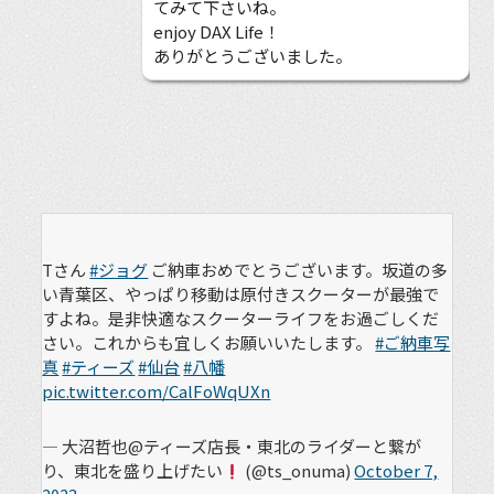
てみて下さいね。
enjoy DAX Life！
ありがとうございました。
Tさん
#ジョグ
ご納車おめでとうございます。坂道の多
い青葉区、やっぱり移動は原付きスクーターが最強で
すよね。是非快適なスクーターライフをお過ごしくだ
さい。これからも宜しくお願いいたします。
#ご納車写
真
#ティーズ
#仙台
#八幡
pic.twitter.com/CalFoWqUXn
— 大沼哲也@ティーズ店長・東北のライダーと繋が
り、東北を盛り上げたい
(@ts_onuma)
October 7,