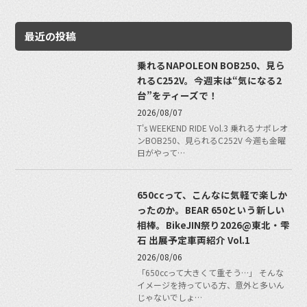
最近の投稿
乗れるNAPOLEON BOB250、見ら
れるC252V。今週末は“気になる2
台”をティーズで！
2026/08/07
T's WEEKEND RIDE Vol.3 乗れるナポレオ
ンBOB250、見られるC252V 今週も金曜
日がやって…
650ccって、こんなに気軽で楽しか
ったのか。BEAR 650という新しい
相棒。BikeJIN祭り2026@東北・雫
石 出展予定車両紹介 Vol.1
2026/08/06
「650ccって大きくて重そう…」 そんな
イメージを持っている方、意外と多いん
じゃないでしょ…