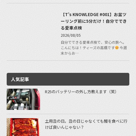
【T’s KNOWLEDGE #001】お盆ツ
ーリング前に5分だけ！自分ででき
る愛車点検
2026/08/05
自分でできる愛車点検で、安心の旅へ。
こんにちは！ティーズの高橋です
今週
末からお…
人気記事
R25のバッテリーの外し方教えます（笑）
土用丑の日。丑の日じゃなくても鰻を食べに行
けば良いんじゃない？