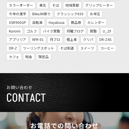
カラーオーダー
東北
そば
地域貢献
グリップヒーター
今年の漢字
BikeJIN祭り
クラッシック650
お年玉
XSR900GP
自転車
Hayabusa
商品券
カレンダー
Kuromi
ゴルフ
バイク買取
月曜ブログ
買取
U_29
アプリリア
NFR-01
月ブロ
極上車
クリパ
DR-Z4S
DR-Z
ツーリングスポット
そば街道
スイーツ
コーヒー
カフェ
税金
限定品
お問い合わせ
CONTACT
お電話での問い合わせ