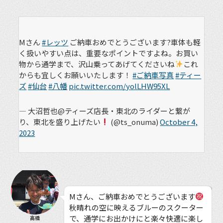
Mさん
#レッツ
ご納車おめでとうございます?車体も軽
く扱いやすい点は、重要なポイントですよね。お買い
物から通学まで、沢山乗ってあげてくださいね
これ
からも宜しくお願いいたします！
#ご納車写真
#ティー
ズ
#仙台
#八幡
pic.twitter.com/yolLHW95XL
— 大沼哲也@ティーズ店長・東北のライダーと繋が
り、東北を盛り上げたい
(@ts_onuma)
October 4,
2023
Mさん、ご納車おめでとうございます
秋晴れの空に映えるブルーのスクーター
で、通学にお出かけにと楽々快適に楽し
高橋