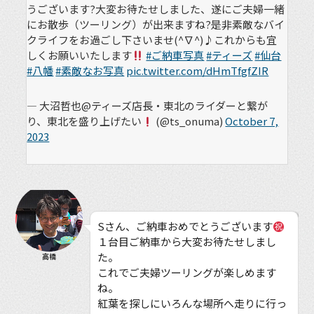
うございます?大変お待たせしました、遂にご夫婦一緒
にお散歩（ツーリング）が出来ますね?是非素敵なバイ
クライフをお過ごし下さいませ(^∇^)♪これからも宜
しくお願いいたします
#ご納車写真
#ティーズ
#仙台
#八幡
#素敵なお写真
pic.twitter.com/dHmTfgfZIR
— 大沼哲也@ティーズ店長・東北のライダーと繋が
り、東北を盛り上げたい
(@ts_onuma)
October 7,
2023
Sさん、ご納車おめでとうございます
１台目ご納車から大変お待たせしまし
た。
高橋
これでご夫婦ツーリングが楽しめます
ね。
紅葉を探しにいろんな場所へ走りに行っ