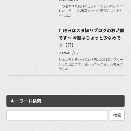
この週末は真夏日に迫るほどの良いお天気で
した。街中では青葉まつりが開催されており
ましたが…
月曜日はスタ振りブログのお時間
です〜 今週はちょっと少なめで
す（汗）
2024/01/15
どんと祭も終わって本格的に2024年がスター
トした当店です。 遅いってｗまぁ、八幡民は
仕方あ…
キーワード検索
検
索: