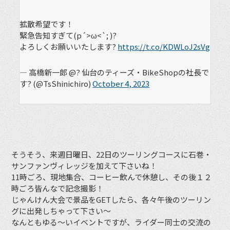
拡散希望です！
緊急告知すぎて(p´>ω<`; )?
よろしくお願いいたします?
https://t.co/KDWLoJ2sVg
— 高橋新一郎 @? 仙台のティーズ・BikeShopの社長で
す? (@TsShinichiro)
October 4, 2023
そうそう、来週日曜日、22日のツーリングコースに石巻・
サンファンヴィレッジを加えて下さいね！
11時ごろ、現地集合、コーヒー飲んで休憩し、その後１２
時ごろ皆んなで記念撮影！
じゃんけん大会で景品をGETしたら、各々午後のツーリン
グに出発しちゃって下さい〜
なんともゆる〜いイベントですが、ライダー同士の交流の