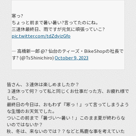
寒っ?
ちょっと前まで暑い暑い?言ってたのにね。
三連休最終日、雨ですが元気に頑張っていこ?
pic.twitter.com/tdZdvjzGfo
— 高橋新一郎 @? 仙台のティーズ・BikeShopの社長で
す? (@TsShinichiro)
October 9, 2023
皆さん、３連休は楽しめましたか？
３連休って何？って私と同じくお仕事だった方、お疲れ様で
した。
最終日の今日は、おもわず『寒っ！』って言ってしまうよう
な生憎のお天気でした。
ついこの前まで「暑づい〜暑い！」このまま夏が終わらな
いのではないか？
秋、冬は、来ないのでは？？などと馬鹿な事を考えていた