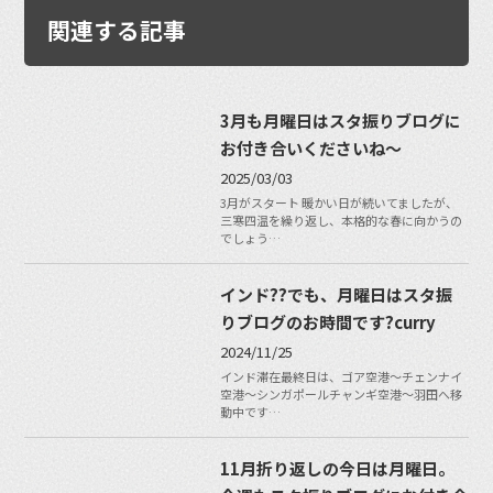
関連する記事
3月も月曜日はスタ振りブログに
お付き合いくださいね〜
2025/03/03
3月がスタート 暖かい日が続いてましたが、
三寒四温を繰り返し、本格的な春に向かうの
でしょう…
インド??でも、月曜日はスタ振
りブログのお時間です?curry
2024/11/25
インド滞在最終日は、ゴア空港〜チェンナイ
空港〜シンガポールチャンギ空港〜羽田へ移
動中です…
11月折り返しの今日は月曜日。