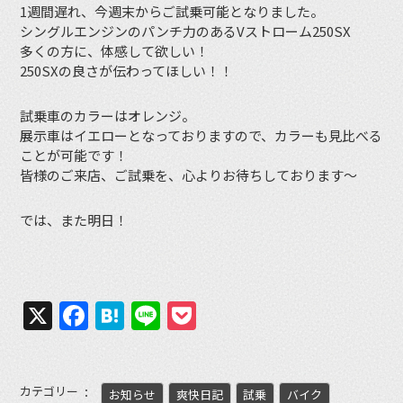
1週間遅れ、今週末からご試乗可能となりました。
シングルエンジンのパンチ力のあるVストローム250SX
多くの方に、体感して欲しい！
250SXの良さが伝わってほしい！！
試乗車のカラーはオレンジ。
展示車はイエローとなっておりますので、カラーも見比べる
ことが可能です！
皆様のご来店、ご試乗を、心よりお待ちしております～
では、また明日！
X
Facebook
Hatena
Line
Pocket
カテゴリー
お知らせ
爽快日記
試乗
バイク