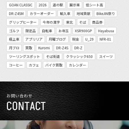
GOAN CLASSIC
2026
道の駅
展示車
低シート高
DR-Z4SM
カラーオーダー
輸入車
地域貢献
BikeJIN祭り
グリップヒーター
今年の漢字
東北
そば
商品券
ゴルフ
限定品
自転車
お年玉
XSR900GP
Hayabusa
極上車
アプリリア
月曜ブログ
税金
U_29
NFR-01
月ブロ
買取
Kuromi
DR-Z4S
DR-Z
ツーリングスポット
そば街道
クラッシック650
スイーツ
コーヒー
カフェ
バイク買取
カレンダー
お問い合わせ
CONTACT