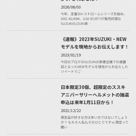
2026/06/03
今年、定番のV-ストロームシリーズを始め、
DRZ-4S/4SM、GSX-8T/8TTが販売好調な
SUZUKISUZUKI車…
《速報》2023年SUZUKI・NEW
モデルを現地からお伝えします！
2023/01/19
今日のブログはSUZUKIの新春会議でお披露
目となったNEWモデルを現地からお伝えした
ツイートでご…
日本限定30個、超限定のススキ
アニバーサリーヘルメットの抽選
申込は来年1月11日から！
2021/12/22
限定品が好きな方は多いのではないでしょう
か？ もちろん私もそのひとりですｗ 限定って
聞い…