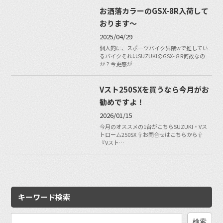
お洒落カラーのGSX-8R入荷して
おります〜
2025/04/29
個人的に、スポーツバイク界隈wで推してい
るバイクそれはSUZUKIのGSX-８R何故なの
か？今更感が…
Vスト250SXを買うなら今月がお
勧めですよ！
2026/01/15
今月のオススメの1台がこちらSUZUKI・Vス
トローム250SX ⇧お問合せはこちらから⇧
『Vスト…
キーワード検索