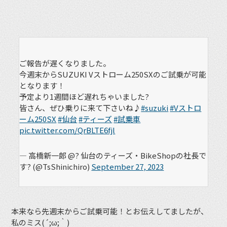
ご報告が遅くなりました。
今週末からSUZUKI Vストローム250SXのご試乗が可能
となります！
予定より1週間ほど遅れちゃいました?
皆さん、ぜひ乗りに来て下さいね♪
#suzuki
#Vストロ
ーム250SX
#仙台
#ティーズ
#試乗車
pic.twitter.com/QrBLTE6fjl
— 高橋新一郎 @? 仙台のティーズ・BikeShopの社長で
す? (@TsShinichiro)
September 27, 2023
本来なら先週末からご試乗可能！とお伝えしてましたが、
私のミス(´;ω;｀)