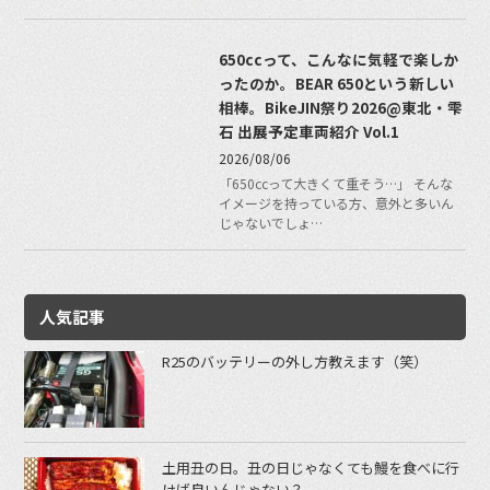
650ccって、こんなに気軽で楽しか
ったのか。BEAR 650という新しい
相棒。BikeJIN祭り2026@東北・雫
石 出展予定車両紹介 Vol.1
2026/08/06
「650ccって大きくて重そう…」 そんな
イメージを持っている方、意外と多いん
じゃないでしょ…
人気記事
R25のバッテリーの外し方教えます（笑）
土用丑の日。丑の日じゃなくても鰻を食べに行
けば良いんじゃない？