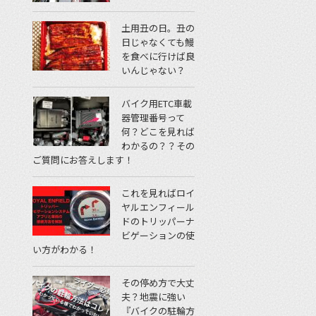
土用丑の日。丑の
日じゃなくても鰻
を食べに行けば良
いんじゃない？
バイク用ETC車載
器管理番号って
何？どこを見れば
わかるの？？その
ご質問にお答えします！
これを見ればロイ
ヤルエンフィール
ドのトリッパーナ
ビゲーションの使
い方がわかる！
その停め方で大丈
夫？地震に強い
『バイクの駐輪方