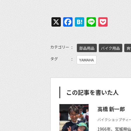
X
Facebook
Hatena
Line
Pock
カテゴリー
部品用品
バイク用品
爽
タグ
YAMAHA
この記事を書いた人
高橋 新一郎
バイクショップティー
1966年、宮城県