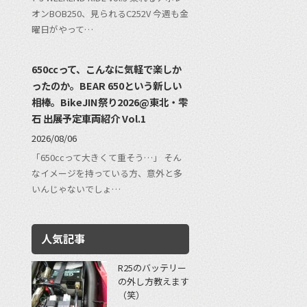
オンBOB250、見られるC252V 今週も金
曜日がやって…
650ccって、こんなに気軽で楽しか
ったのか。BEAR 650という新しい
相棒。BikeJIN祭り2026@東北・雫
石 出展予定車両紹介 Vol.1
2026/08/06
「650ccって大きくて重そう…」 そん
なイメージを持っている方、意外と多
いんじゃないでしょ…
人気記事
R25のバッテリー
の外し方教えます
（笑）