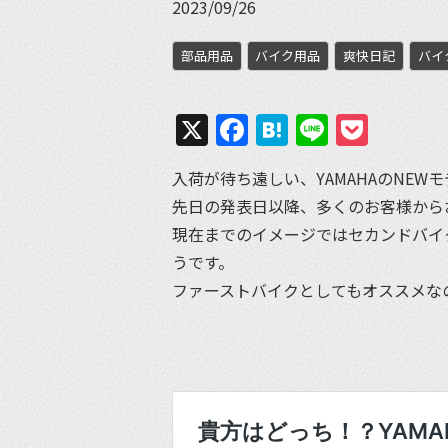
2023/09/26
部品用品
バイク用品
爽快日記
バイ
X
Facebook
Hatena
Line
Pock
入荷が待ち遠しい、YAMAHAのNEWモデル
先日の発表日以降、多くのお客様から
現在までのイメージではセカンドバイ
うです。
ファーストバイクとしてもオススメな