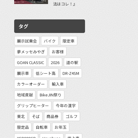
法はコレ！』
タグ
展示試乗会
バイク
限定車
夢メッセみやぎ
お客様
GOAN CLASSIC
2026
道の駅
展示車
低シート高
DR-Z4SM
カラーオーダー
輸入車
地域貢献
BikeJIN祭り
グリップヒーター
今年の漢字
東北
そば
商品券
ゴルフ
限定品
自転車
お年玉