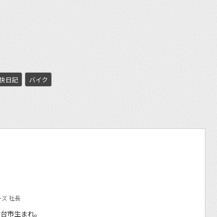
et
快日記
バイク
ズ 社長
仙台市生まれ。