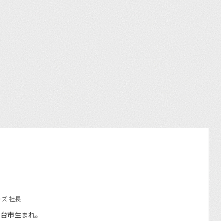
et
ズ 社長
仙台市生まれ。