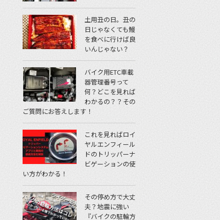
土用丑の日。丑の
日じゃなくても鰻
を食べに行けば良
いんじゃない？
バイク用ETC車載
器管理番号って
何？どこを見れば
わかるの？？その
ご質問にお答えします！
これを見ればロイ
ヤルエンフィール
ドのトリッパーナ
ビゲーションの使
い方がわかる！
その停め方で大丈
夫？地震に強い
『バイクの駐輪方