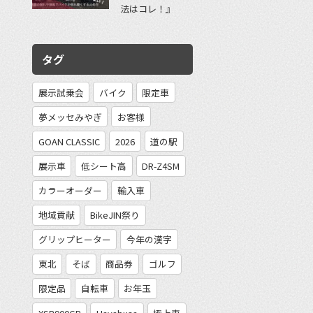
法はコレ！』
タグ
展示試乗会
バイク
限定車
夢メッセみやぎ
お客様
GOAN CLASSIC
2026
道の駅
展示車
低シート高
DR-Z4SM
カラーオーダー
輸入車
地域貢献
BikeJIN祭り
グリップヒーター
今年の漢字
東北
そば
商品券
ゴルフ
限定品
自転車
お年玉