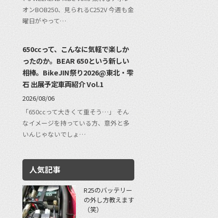
オンBOB250、見られるC252V 今週も金
曜日がやって…
650ccって、こんなに気軽で楽しか
ったのか。BEAR 650という新しい
相棒。BikeJIN祭り2026@東北・雫
石 出展予定車両紹介 Vol.1
2026/08/06
「650ccって大きくて重そう…」 そん
なイメージを持っている方、意外と多
いんじゃないでしょ…
人気記事
R25のバッテリー
の外し方教えます
（笑）