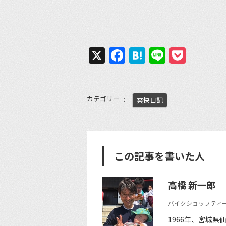
X
Facebook
Hatena
Line
Pock
カテゴリー
爽快日記
この記事を書いた人
高橋 新一郎
バイクショップティー
1966年、宮城県