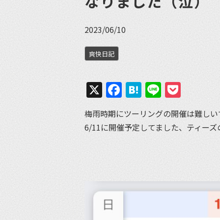
なりました（泣）
2023/06/10
爽快日記
X
Facebook
Hatena
Line
Pock
梅雨時期にツーリングの開催は難しい
6/11に開催予定してました、ティー