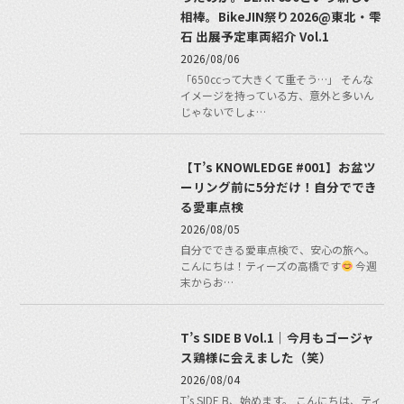
相棒。BikeJIN祭り2026@東北・雫
石 出展予定車両紹介 Vol.1
2026/08/06
「650ccって大きくて重そう…」 そんな
イメージを持っている方、意外と多いん
じゃないでしょ…
【T’s KNOWLEDGE #001】お盆ツ
ーリング前に5分だけ！自分ででき
る愛車点検
2026/08/05
自分でできる愛車点検で、安心の旅へ。
こんにちは！ティーズの高橋です
今週
末からお…
T’s SIDE B Vol.1｜今月もゴージャ
ス鶏様に会えました（笑）
2026/08/04
T’s SIDE B、始めます。 こんにちは、ティ