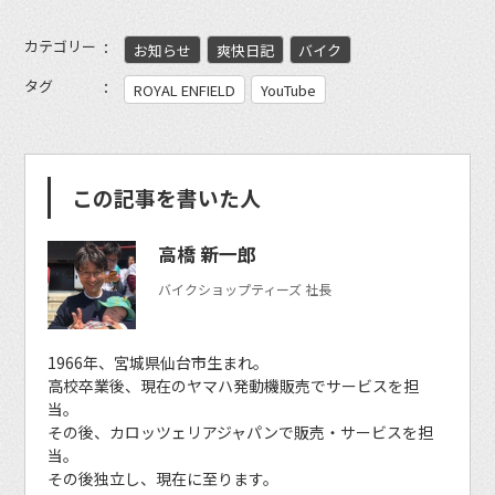
カテゴリー
お知らせ
爽快日記
バイク
タグ
ROYAL ENFIELD
YouTube
この記事を書いた人
高橋 新一郎
バイクショップティーズ 社長
1966年、宮城県仙台市生まれ。
高校卒業後、現在のヤマハ発動機販売でサービスを担
当。
その後、カロッツェリアジャパンで販売・サービスを担
当。
その後独立し、現在に至ります。