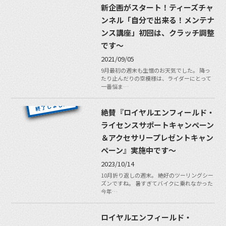
新企画がスタート！ティーズチャ
ンネル「自分で出来る！メンテナ
ンス講座」初回は、クラッチ調整
です〜
2021/09/05
9月最初の週末も生憎のお天気でした。 降っ
たり止んだりの空模様は、ライダーにとって
一番悩ま…
絶賛『ロイヤルエンフィールド・
ライセンスサポートキャンペーン
＆アクセサリープレゼントキャン
ペーン』実施中です〜
2023/10/14
10月折り返しの週末。 絶好のツーリングシー
ズンですね。 暑すぎてバイクに乗れなかった
今年…
ロイヤルエンフィールド・