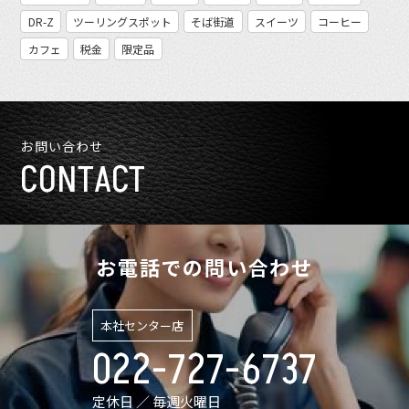
DR-Z
ツーリングスポット
そば街道
スイーツ
コーヒー
カフェ
税金
限定品
お問い合わせ
CONTACT
お電話での問い合わせ
本社センター店
022-727-6737
定休日 ／ 毎週火曜日