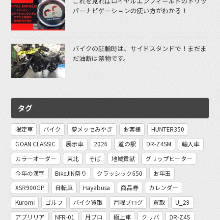
これを見ればロイヤルエンフィールドのトリッ
パーナビゲーションの使い方がわかる！
バイクの駐輪時は、サイドスタンドで！まだま
だ油断は禁物です。
タグ
限定車
バイク
夢メッセみやぎ
お客様
HUNTER350
GOAN CLASSIC
展示車
2026
道の駅
DR-Z4SM
輸入車
カラーオーダー
東北
そば
地域貢献
グリップヒーター
今年の漢字
BikeJIN祭り
クラッシック650
お年玉
XSR900GP
自転車
Hayabusa
商品券
カレンダー
Kuromi
ゴルフ
バイク買取
月曜ブログ
買取
U_29
アプリリア
NFR-01
月ブロ
極上車
クリパ
DR-Z4S