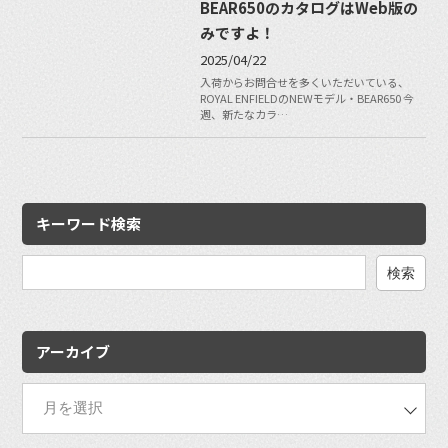
BEAR650のカタログはWeb版の
みですよ！
2025/04/22
入荷からお問合せを多くいただいている、
ROYAL ENFIELDのNEWモデル・BEAR650 今
週、新たなカラ…
キーワード検索
検
索:
アーカイブ