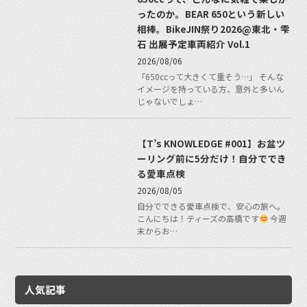
ったのか。BEAR 650という新しい
相棒。BikeJIN祭り2026@東北・雫
石 出展予定車両紹介 Vol.1
2026/08/06
「650ccって大きくて重そう…」 そんな
イメージを持っている方、意外と多いん
じゃないでしょ…
【T’s KNOWLEDGE #001】お盆ツ
ーリング前に5分だけ！自分ででき
る愛車点検
2026/08/05
自分でできる愛車点検で、安心の旅へ。
こんにちは！ティーズの高橋です
今週
末からお…
人気記事