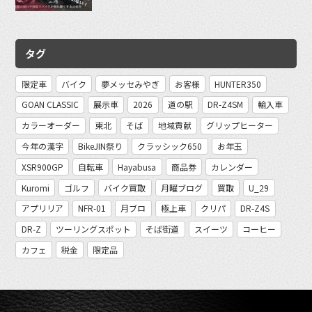
タグ
限定車
バイク
夢メッセみやぎ
お客様
HUNTER350
GOAN CLASSIC
展示車
2026
道の駅
DR-Z4SM
輸入車
カラーオーダー
東北
そば
地域貢献
グリップヒーター
今年の漢字
BikeJIN祭り
クラッシック650
お年玉
XSR900GP
自転車
Hayabusa
商品券
カレンダー
Kuromi
ゴルフ
バイク買取
月曜ブログ
買取
U_29
アプリリア
NFR-01
月ブロ
極上車
クリパ
DR-Z4S
DR-Z
ツーリングスポット
そば街道
スイーツ
コーヒー
カフェ
税金
限定品