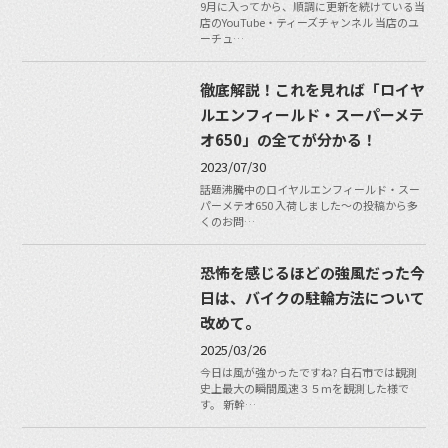
9月に入ってから、順調に更新を続けている当
店のYouTube・ティーズチャンネル 当店のユ
ーチュ…
徹底解説！これを見れば「ロイヤ
ルエンフィールド・スーパーメテ
オ650」の全てが分かる！
2023/07/30
話題沸騰中のロイヤルエンフィールド・スー
パーメテオ650 入荷しました〜の投稿から多
くのお問…
恐怖を感じるほどの強風だった今
日は、バイクの駐輪方法について
改めて。
2025/03/26
今日は風が強かったですね?️ 白石市では観測
史上最大の瞬間風速３５mを観測した様で
す。 新幹…