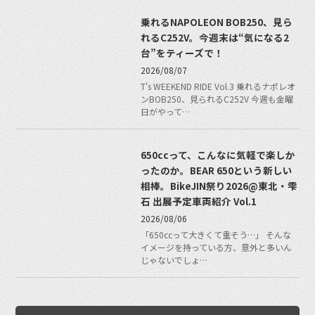
乗れるNAPOLEON BOB250、見ら
れるC252V。今週末は“気になる2
台”をティーズで！
2026/08/07
T's WEEKEND RIDE Vol.3 乗れるナポレオ
ンBOB250、見られるC252V 今週も金曜
日がやって…
650ccって、こんなに気軽で楽しか
ったのか。BEAR 650という新しい
相棒。BikeJIN祭り2026@東北・雫
石 出展予定車両紹介 Vol.1
2026/08/06
「650ccって大きくて重そう…」 そんな
イメージを持っている方、意外と多いん
じゃないでしょ…