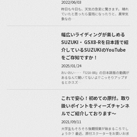
2022/06/03
昨日も今日も、天気の急変に驚きます。 晴れ
ていたと思ったら雷雨になったりと、異常気
象なの…
幅広いライディングが楽しめる
SUZUKI・ GSX8-Rを日本語で紹
介しているSUZUKIのYouTube
をご存知ですか！
2025/01/24
おいおい‥‥『GSX-8R』の日本語版の動画が
あるなんて聞いてないよ⁉︎ こっそりアップす
るとかスズ…
これで安心！初めての原付。取り
扱いポイントをティーズチャンネ
ルでご紹介しております〜
2021/09/11
大学生もそろそろ後期授業が始まるころでし
ょうか？ 最近、原付スクーターをお買いお求