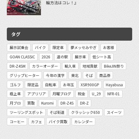
輪方法はコレ！』
タグ
展示試乗会
バイク
限定車
夢メッセみやぎ
お客様
GOAN CLASSIC
2026
道の駅
展示車
低シート高
DR-Z4SM
カラーオーダー
輸入車
地域貢献
BikeJIN祭り
グリップヒーター
今年の漢字
東北
そば
商品券
ゴルフ
限定品
自転車
お年玉
XSR900GP
Hayabusa
極上車
アプリリア
月曜ブログ
税金
U_29
NFR-01
月ブロ
買取
Kuromi
DR-Z4S
DR-Z
ツーリングスポット
そば街道
クラッシック650
スイーツ
コーヒー
カフェ
バイク買取
カレンダー