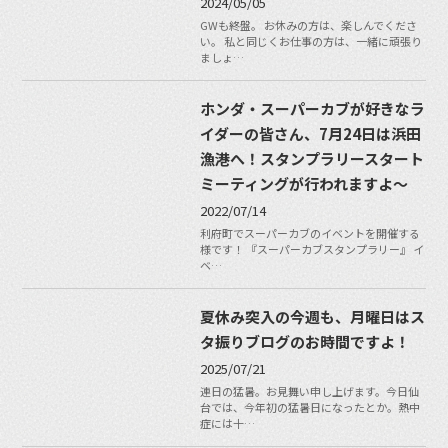
2024/05/05
GWも終盤。 お休みの方は、楽しんでくださ
い。 私と同じくお仕事の方は、一緒に頑張り
ましょ…
ホンダ・スーパーカブが好きなラ
イダーの皆さん、7月24日は浜田
漁港へ！スタンプラリースタート
ミーティングが行われますよ〜
2022/07/14
利府町でスーパーカブのイベントを開催する
様です！ 『スーパーカブスタンプラリー』 イ
ベ…
夏休み突入の今週も、月曜日はス
タ振りブログのお時間ですよ！
2025/07/21
連日の猛暑。お見舞い申し上げます。今日仙
台では、今年初の猛暑日になったとか。熱中
症には十…