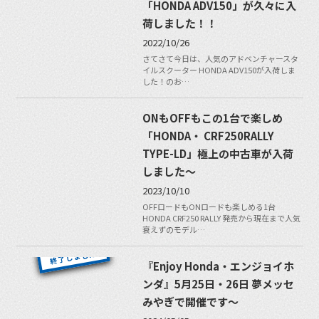
「HONDA ADV150」が久々に入
荷しました！！
2022/10/26
さてさて今日は、人気のアドベンチャースタ
イルスクーター HONDA ADV150が入荷しま
した！のお…
ONもOFFもこの1台で楽しめ
「HONDA・ CRF250RALLY
TYPE-LD」極上の中古車が入荷
しました〜
2023/10/10
OFFロードもONロードも楽しめる1台
HONDA CRF250 RALLY 発売から現在まで人気
衰えずのモデル…
『Enjoy Honda・エンジョイホ
ンダ』5月25日・26日 夢メッセ
みやぎで開催です〜