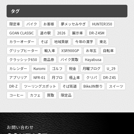
タグ
限定車
バイク
お客様
夢メッセみやぎ
HUNTER350
GOAN CLASSIC
道の駅
2026
展示車
DR-Z4SM
カラーオーダー
そば
地域貢献
今年の漢字
東北
グリップヒーター
輸入車
XSR900GP
お年玉
自転車
クラッシック650
商品券
バイク買取
Hayabusa
カレンダー
Kuromi
ゴルフ
税金
月曜ブログ
U_29
アプリリア
NFR-01
月ブロ
極上車
クリパ
DR-Z4S
DR-Z
ツーリングスポット
そば街道
BikeJIN祭り
スイーツ
コーヒー
カフェ
買取
限定品
お問い合わせ