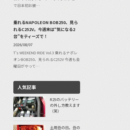
で日本初お披…
乗れるNAPOLEON BOB250、見ら
れるC252V。今週末は“気になる2
台”をティーズで！
2026/08/07
T's WEEKEND RIDE Vol.3 乗れるナポレ
オンBOB250、見られるC252V 今週も金
曜日がやって…
人気記事
R25のバッテリー
の外し方教えます
（笑）
土用丑の日。丑の