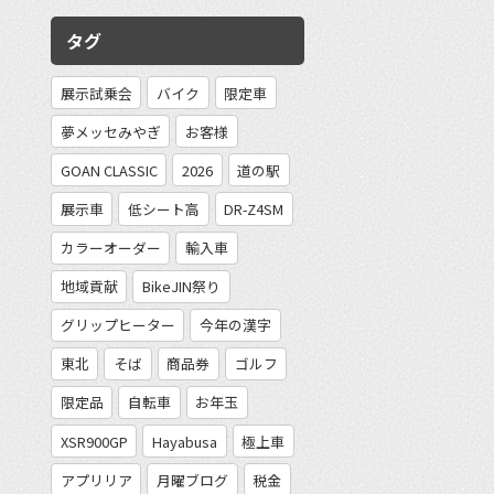
タグ
展示試乗会
バイク
限定車
夢メッセみやぎ
お客様
GOAN CLASSIC
2026
道の駅
展示車
低シート高
DR-Z4SM
カラーオーダー
輸入車
地域貢献
BikeJIN祭り
グリップヒーター
今年の漢字
東北
そば
商品券
ゴルフ
限定品
自転車
お年玉
XSR900GP
Hayabusa
極上車
アプリリア
月曜ブログ
税金